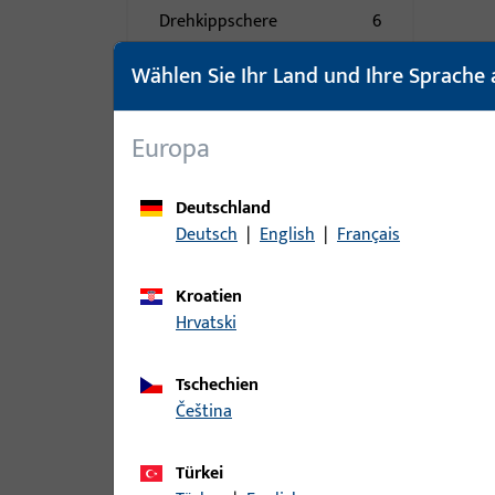
Drehkippschere
6
Drehschere
1
Wählen Sie Ihr Land und Ihre Sprache 
Einzelteil
1
Falzschere
16
Europa
Fangschere
11
Kippdrehschere
1
Deutschland
Kippschere
45
Deutsch
|
English
|
Français
Parallelausstellschere
11
Kroatien
PSK Schere
52
Hrvatski
Rastschere
1
Rundbogenschere
12
Tschechien
Scherenarm
276
čeština
Scherenstulp
12
Türkei
Senkklappschere
17