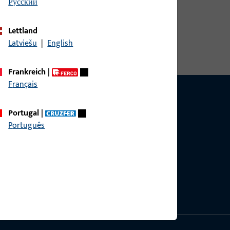
русский
Lettland
Latviešu
|
English
Frankreich
|
Français
Portugal
|
Português
g?
sig.