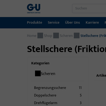
Produkte
Service
Über Uns
Karriere
Home
Produkte
Service
Über Uns
Karriere
Referenzen
Kontakt
Shop
Scheren
Stellschere (Fri
Stellschere (Frikti
Fenstertechnik
Downloadportal
GU-Gruppe weltweit
Jobportal
Türtechnik
Kategorien
Automatische Eingangsysteme
Scheren
Artike
Montagematerial
Begrenzungsschere
11
Doppelschere
5
Drehflügelarm
3