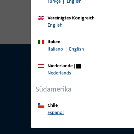
Türkçe
|
English
Sets
18
Vereinigtes Königreich
English
Italien
Italiano
|
English
Niederlande
|
Nederlands
Südamerika
Chile
Español