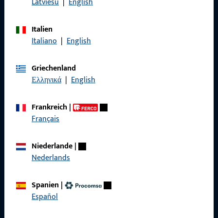
Latviešu
|
English
Kontaktieren Sie uns
Italien
Italiano
|
English
Rufen Sie uns an
Griechenland
Ελληνικά
|
English
Allgemeines
Frankreich
|
Français
Impressum
Datenschutz
Niederlande
|
Nederlands
AGB
Spanien
|
Español