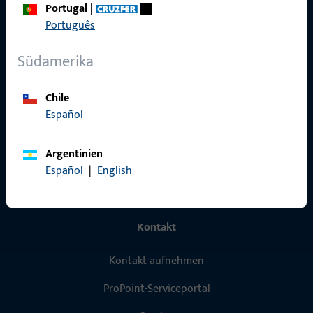
Schnelleinstieg
Portugal
|
Português
Produkte
Südamerika
Über Uns
Karriere
Chile
Español
Referenzen
Produktkatalog
Argentinien
Español
|
English
Kontakt
Kontakt aufnehmen
ProPoint-Serviceportal