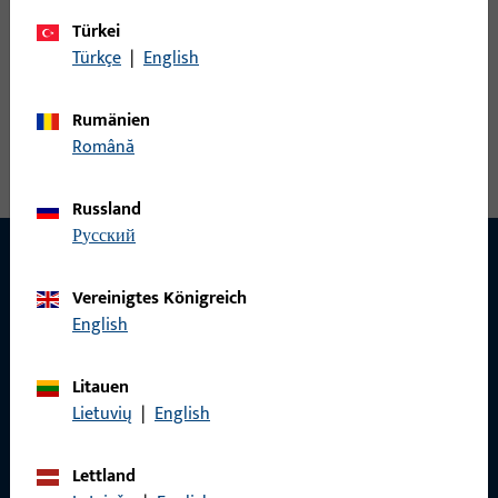
U30x6/146/216/AT/NL10/Est3A
Türkei
Türkçe
|
English
Schließblech, Gesamtbreite 30 mm, Gesamthöhe / -tiefe 11
Rumänien
mm, Gesamtlänge 232,5 mm, Nutlage 10 mm, Austauschstück
Română
Ja, Öffnungsrichtung Anschlag Rechts
Russland
русский
Vereinigtes Königreich
KONTAKT
English
Wir helfen Ihnen gern!
Litauen
Haben Sie Fragen oder wünschen Sie persönliche Beratung?
Lietuvių
|
English
Wir sind gerne für Sie da – schnell, kompetent und
zuverlässig.
Lettland