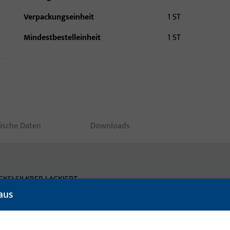
Verpackungseinheit
1 ST
Mindestbestelleinheit
1 ST
ische Daten
Downloads
CKELSILKBER LACKIERT
aus