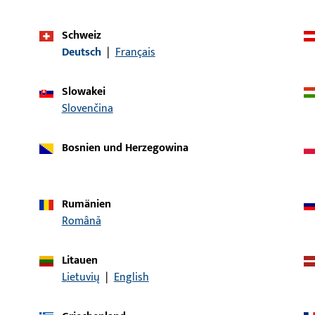
Schweiz
Deutsch
|
Français
Artikelbeschreibung
Slowakei
8/43x200x1,5-EKG
LAPPENSCHLIESSBLECH, D
Slovenčina
Bosnien und Herzegowina
28/43x200x1,5-EKG
LAPPENSCHLIESSBLECHE 
Rumänien
Română
W24x26x200x2-EKG-X
WINKELSCHLIESSBLECHE 
Litauen
200x24x26x2
Lietuvių
|
English