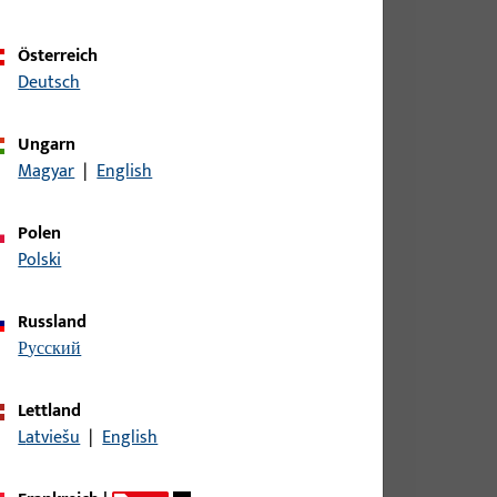
Österreich
Deutsch
Ungarn
IN LS, AUS NICHTROST.STAHL,ECKIG,
Magyar
|
English
Polen
Polski
DIN RS AUS NICHTROST.STAHL,ECKIG,
Russland
русский
DIN LS AUS NICHTROST.STAHL,ECKIG,
Lettland
Latviešu
|
English