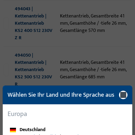
494043 |
Kettenantrieb |
Kettenantrieb, Gesamtbreite 41
Kettenantrieb
mm, Gesamthöhe / -tiefe 26 mm,
KS2 400 S12 230V
Gesamtlänge 570 mm
Z R
494050 |
Kettenantrieb |
Kettenantrieb, Gesamtbreite 41
Kettenantrieb
mm, Gesamthöhe / -tiefe 26 mm,
KS2 500 S12 230V
Gesamtlänge 685 mm
R
Wählen Sie Ihr Land und Ihre Sprache aus
497123 |
Kettenantrieb |
Kettenantrieb, Gesamtbreite 56
Europa
Kettenantrieb
mm, Gesamthöhe / -tiefe 40 mm,
KSA 1200 S12
Gesamtlänge 1.200 mm
Deutschland
230V Z mit Au