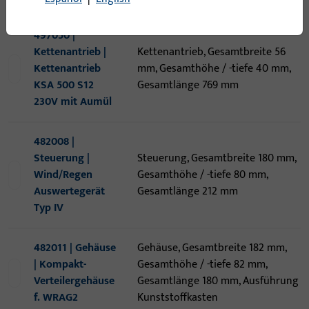
497050 |
Kettenantrieb |
Kettenantrieb, Gesamtbreite 56
Kettenantrieb
mm, Gesamthöhe / -tiefe 40 mm,
KSA 500 S12
Gesamtlänge 769 mm
230V mit Aumül
482008 |
Steuerung |
Steuerung, Gesamtbreite 180 mm,
Wind/Regen
Gesamthöhe / -tiefe 80 mm,
Auswertegerät
Gesamtlänge 212 mm
Typ IV
482011 | Gehäuse
Gehäuse, Gesamtbreite 182 mm,
| Kompakt-
Gesamthöhe / -tiefe 82 mm,
Verteilergehäuse
Gesamtlänge 180 mm, Ausführung
f. WRAG2
Kunststoffkasten