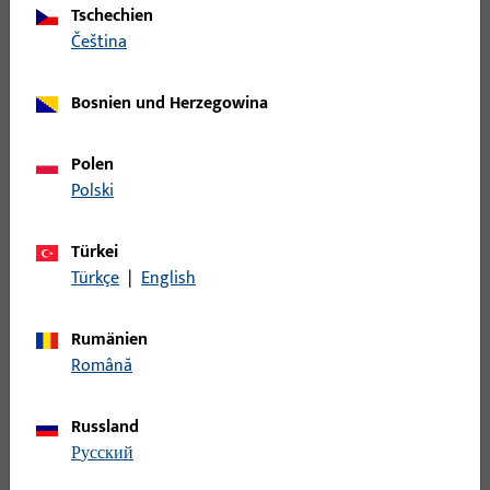
Tschechien
čeština
Hebegetriebeschloss, Griffsitz
5-08319-00-0-3 |
variabel, Dornmaß 40 mm, Nuss
Bosnien und Herzegowina
Hebegetriebeschloss
Innenvierkant 12 mm,
| HEBESCHLOSS
Gesamtbreite 30 mm, Gesamthöhe
Polen
O.HAKENR
/ -tiefe 61,5 mm, Gesamtlänge 216,5
Polski
mm
Türkei
495151 | Netzteil
Spannung 230 V AC, primär, 24 V
Türkçe
|
English
NT Click 230/24V
DC, sekundär, Strom 2,5 A
2,5A
sekundär
Rumänien
Română
495170 |
Kettenantrieb |
Kettenantrieb, Gesamtbreite 120
Kettenantrieb
mm, Gesamthöhe / -tiefe 60 mm,
Russland
KS15 1000 S12
Gesamtlänge 920 mm
русский
230V