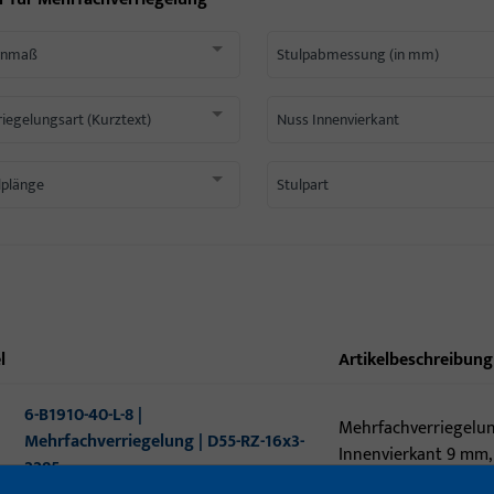
rnmaß
Stulpabmessung (in mm)
riegelungsart (Kurztext)
Nuss Innenvierkant
lplänge
Stulpart
l
Artikelbeschreibung
6-B1910-40-L-8 |
Mehrfachverriegelu
Mehrfachverriegelung | D55-RZ-16x3-
Innenvierkant 9 mm, 
2285