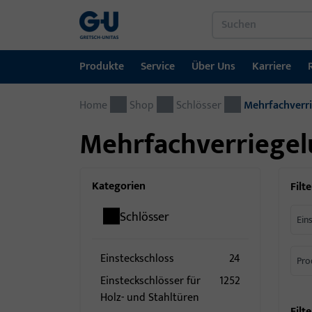
Produkte
Service
Über Uns
Karriere
Home
Produkte
Service
Über Uns
Karriere
Referenzen
Kontakt
Shop
Schlösser
Mehrfachverr
Mehrfachverriegel
Fenstertechnik
Downloadportal
GU-Gruppe weltweit
Jobportal
Türtechnik
Kategorien
Filte
Automatische Eingangsysteme
Schlösser
Ein
Montagematerial
Einsteckschloss
24
Pro
Einsteckschlösser für
1252
Holz- und Stahltüren
Filte