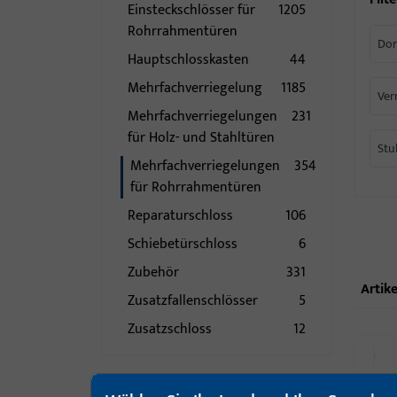
Einsteckschlösser für
1205
Rohrrahmentüren
Do
Hauptschlosskasten
44
Mehrfachverriegelung
1185
Ver
Mehrfachverriegelungen
231
für Holz- und Stahltüren
Stu
Mehrfachverriegelungen
354
für Rohrrahmentüren
Reparaturschloss
106
Schiebetürschloss
6
Zubehör
331
Artike
Zusatzfallenschlösser
5
Zusatzschloss
12