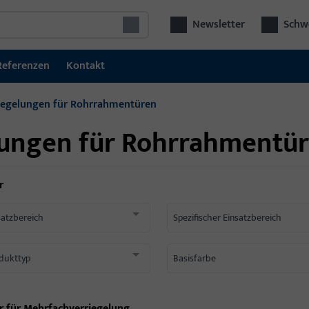
Newsletter
Schwe
Referenzen
Kontakt
iegelungen für Rohrrahmentüren
ungen für Rohrrahmentü
r
satzbereich
Spezifischer Einsatzbereich
dukttyp
Basisfarbe
r für
Mehrfachverriegelung