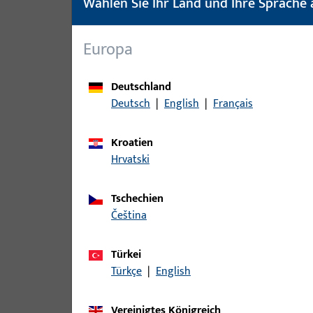
Wählen Sie Ihr Land und Ihre Sprache 
Europa
Deutschland
Deutsch
|
English
|
Français
Kroatien
Hrvatski
Tschechien
čeština
Türkei
Türkçe
|
English
Vereinigtes Königreich