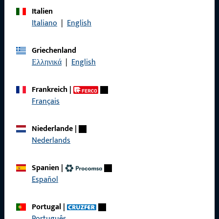
Italien
Über Uns
Italiano
|
English
Karriere
Griechenland
Referenzen
Ελληνικά
|
English
Produktkatalog
Frankreich
|
Français
Kontakt
Niederlande
|
Nederlands
Kontakt aufnehmen
Spanien
|
ProPoint-Serviceportal
Español
Service
Portugal
|
Português