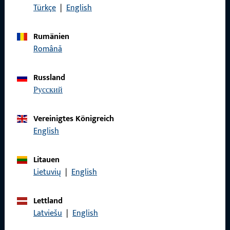
Türkçe
|
English
Rufen Sie uns an
Rumänien
Română
Allgemeines
Russland
русский
Impressum
Vereinigtes Königreich
Datenschutz
English
AGB
Litauen
Lietuvių
|
English
Schnelleinstieg
Lettland
Latviešu
|
English
Produkte