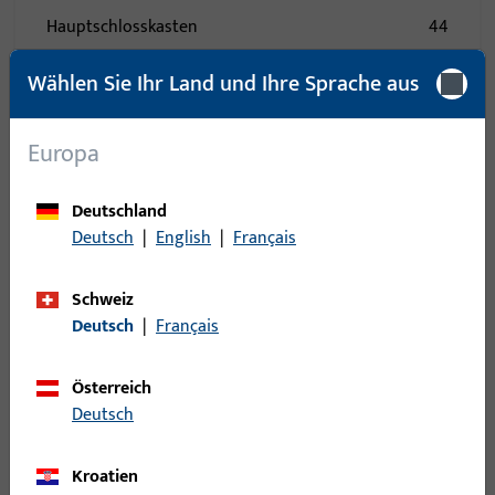
Hauptschlosskasten
44
Mehrfachverriegelung
1185
Wählen Sie Ihr Land und Ihre Sprache aus
Mehrfachverriegelungen für Holz- und
231
Stahltüren
Europa
Mehrfachverriegelungen für Rohrrahmentüren
354
Reparaturschloss
106
Deutschland
Schiebetürschloss
6
Deutsch
|
English
|
Français
Zubehör
331
Schweiz
Zusatzfallenschlösser
5
Deutsch
|
Français
Zusatzschloss
12
Österreich
0
Artikel gefunden
Deutsch
Artikel
Artikelbeschreibung
Kroatien