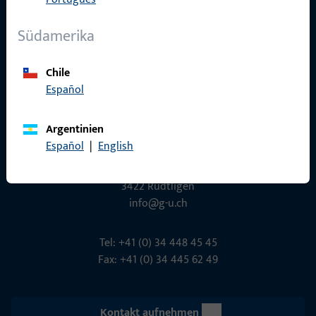
Südamerika
Social Media
Chile
Español
Argentinien
Español
|
English
Gretsch-Unitas AG
Indu­s­triestr. 12
3422 Rüdt­ligen
info@g-u.ch
Tel: +41 (0) 34 448 45 45
Fax: +41 (0) 34 445 62 49
Kontakt aufnehmen