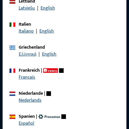
Lettland
Wir sind gerne für Sie da – schnell, kompetent und
Latviešu
|
English
zuverlässig.
Italien
Kontaktieren Sie uns
Italiano
|
English
Rufen Sie uns an
Griechenland
Ελληνικά
|
English
Frankreich
|
Français
Allgemeines
Impressum
Niederlande
|
Nederlands
Datenschutz
AGB
Spanien
|
Español