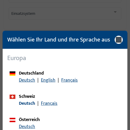
Einsatzsystem
Wählen Sie Ihr Land und Ihre Sprache aus
6
Artikel gefunden
Europa
Artikel
Artikelbeschreibung
Deutschland
K-20301-98-0-1 |
Deutsch
|
English
|
Français
Hebegetriebeschloss
Hebegetriebeschloss
| HGS D37.5 PZ
Holz LS05 P1850
Schweiz
Deutsch
|
Français
G-46666-00-1-6T |
Schloss | EURIS
Österreich
SCHLOSS M1
Schloss
Deutsch