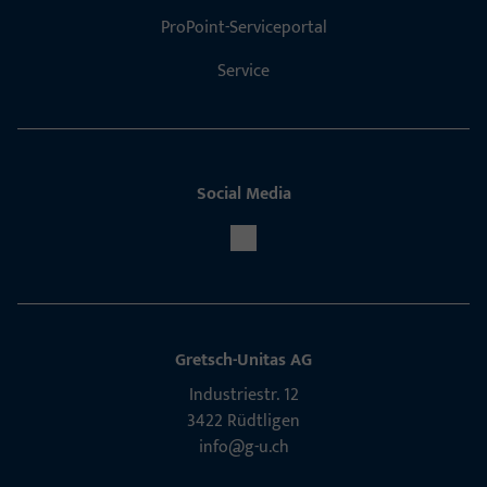
ProPoint-Serviceportal
Service
Social Media
Gretsch-Unitas AG
Indu­s­triestr. 12
3422 Rüdt­ligen
info@g-u.ch