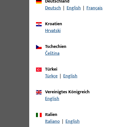
Deutschland
Deutsch
|
English
|
Français
Kroatien
Hrvatski
Tschechien
čeština
Türkei
Türkçe
|
English
Vereinigtes Königreich
English
Italien
Italiano
|
English