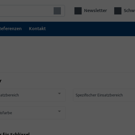
Newsletter
Schwe
Referenzen
Kontakt
r
satzbereich
Spezifischer Einsatzbereich
isfarbe
r für
Schlüssel