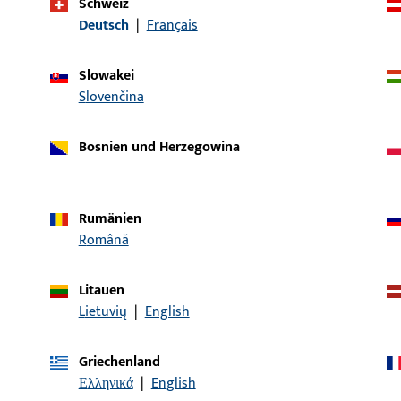
Schweiz
Deutsch
|
Français
527008 | 10 Ersatzschlüssel HSE-
Taster Metall
Slowakei
Slovenčina
260010 | Ersatzschlüssel 1D9
Bosnien und Herzegowina
6-32264-01-0-0 | Funkhandsender |
Funkhandsender
LINK Funkhandsender grau/blau
Rumänien
Română
9-39212-00-0-0 | Schlüssel |
Litauen
ELEKTRONISCHER SCHLUESSEL
Schlüssel
Lietuvių
|
English
COMFORT
Griechenland
K-16792-02-0-1 | Schlüssel | Btl.
Schlüssel
Ελληνικά
|
English
Schlüssel für Druckzylinder 2D01