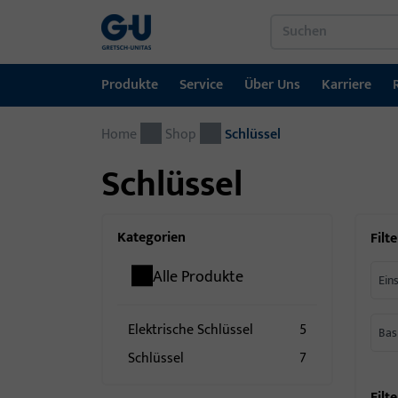
Produkte
Service
Über Uns
Karriere
Home
Produkte
Service
Über Uns
Karriere
Referenzen
Kontakt
Shop
Schlüssel
Schlüssel
Fenstertechnik
Downloadportal
GU-Gruppe weltweit
Jobportal
Türtechnik
Kategorien
Filte
Automatische Eingangsysteme
Alle Produkte
Ein
Montagematerial
Elektrische Schlüssel
5
Bas
Schlüssel
7
Filte