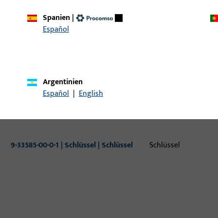
Spanien
|
9-23074-00-0-0 | Schlüssel |
Schlüssel
Español
SCHLUESSEL
6-32264-03-0-0 | Funkhandsender |
Funkhandsender
LINK Funkhandsender grau/anthrazit
Argentinien
Español
|
English
9-44398-00-0-0 | Transponderkarte |
Transponderkarte
TRANSPONDERKARTE C-A P 80
9-33585-00-0-1 | Schlüssel | Schlüssel
Schlüssel