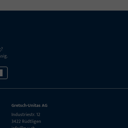
g?
sig.
Gretsch-Unitas AG
Indu­s­triestr. 12
3422 Rüdt­ligen