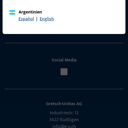
Kontakt aufnehmen
Argentinien
ProPoint-Serviceportal
Español
|
English
Service
Social Media
Gretsch-Unitas AG
Indu­s­triestr. 12
3422 Rüdt­ligen
info@g-u.ch