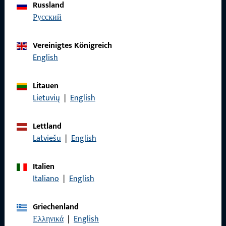
Russland
Haben Sie Fragen oder wünschen Sie persönliche Beratung?
русский
Wir sind gerne für Sie da – schnell, kompetent und
zuverlässig.
Vereinigtes Königreich
English
Kontaktieren Sie uns
Litauen
Rufen Sie uns an
Lietuvių
|
English
Lettland
Latviešu
|
English
Allgemeines
Italien
Impressum
Italiano
|
English
Datenschutz
Griechenland
AGB
Ελληνικά
|
English