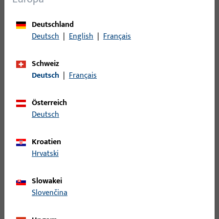
Bruttogewicht
16,9 KG
Deutschland
Verpackungseinheit
Deutsch
|
English
|
Français
1 ST
Mindestbestelleinheit
1 ST
Schweiz
Deutsch
|
Français
Anmeldung
Österreich
Bitte melden Sie sich mit Ihren Kundendaten an um eine
Deutsch
Preisinformation zu erhalten oder Artikel zu bestellen
Kroatien
Hrvatski
Login
Slowakei
Account erstellen
Slovenčina
Produktbeschreibung