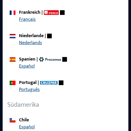
Frankreich
|
Français
Schnelleinstieg
Niederlande
|
Produkte
Nederlands
Über Uns
Spanien
|
Karriere
Español
Referenzen
Portugal
|
Produktkatalog
Português
Südamerika
Chile
Kontakt
Español