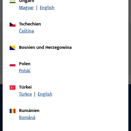
Ungarn
Magyar
|
English
Technische Daten
Downloads
Tschechien
čeština
Inhalt
Schwelle 47
Bosnien und Herzegowina
Zusatzinformationen
Grundkörper GU - Schwelle 47
Polen
Polski
Türkei
Türkçe
|
English
KONTAKT
Rumänien
Română
Wir helfen Ihnen gern!