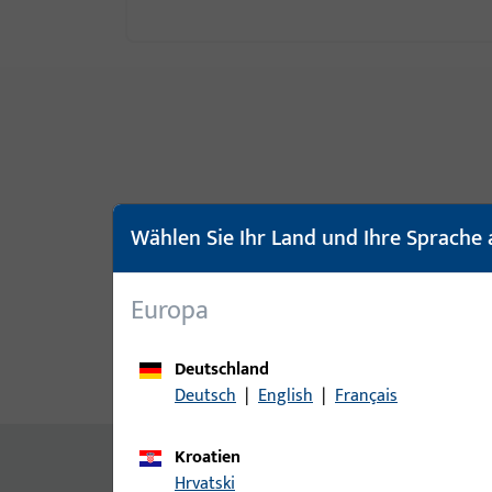
Wählen Sie Ihr Land und Ihre Sprache 
Europa
Deutschland
Produktbeschreibung
Techn
Deutsch
|
English
|
Français
Kroatien
Inhalt
Hrvatski