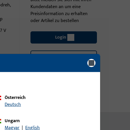
pdreh,
Kundendaten an um eine
Preisinformation zu erhalten
pp
oder Artikel zu bestellen
7 V
Login
Account erstellen
Österreich
Deutsch
Ungarn
Magyar
|
English