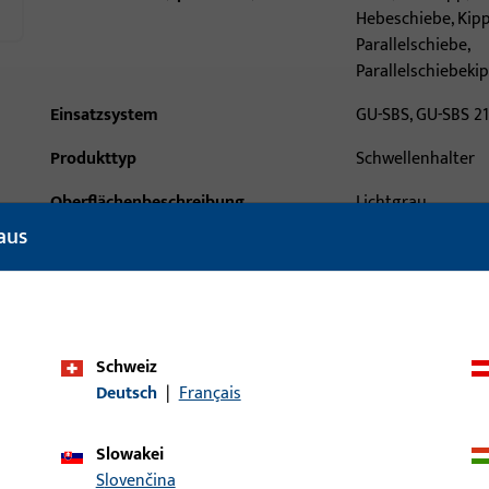
Hebeschiebe, Kip
Parallelschiebe,
Parallelschiebeki
Einsatzsystem
GU-SBS, GU-SBS 21
Produkttyp
Schwellenhalter
Oberflächenbeschreibung
Lichtgrau
aus
Bruttogewicht
0,081 KG
Verpackungseinheit
1 PAA
Mindestbestelleinheit
1 PAA
Schweiz
ische Daten
Downloads
Deutsch
|
Français
Slowakei
Slovenčina