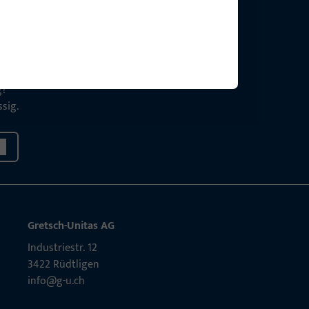
g?
sig.
Gretsch-Unitas AG
Indu­s­triestr. 12
3422 Rüdt­ligen
info@g-u.ch