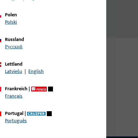
Polen
Polski
Russland
русский
Lettland
Latviešu
|
English
Frankreich
|
Français
Portugal
|
Português