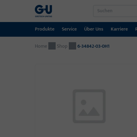
Produkte
Service
Über Uns
Karriere
Home
Produkte
Service
Über Uns
Karriere
Referenzen
Kontakt
Shop
6-34842-03-0H1
Fenstertechnik
Downloadportal
GU-Gruppe weltweit
Jobportal
Türtechnik
Automatische Eingangsysteme
Montagematerial