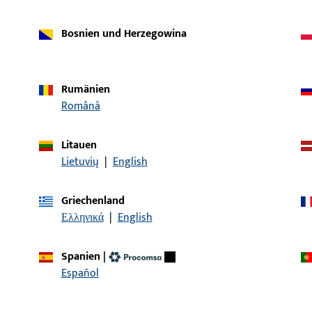
Bosnien und Herzegowina
Rumänien
Română
Litauen
Lietuvių
|
English
Griechenland
Artikelbeschreibung
Ελληνικά
|
English
 | SWH 4012-1 Rehau BLR 98mm
Schwellenhalter
Spanien
|
Español