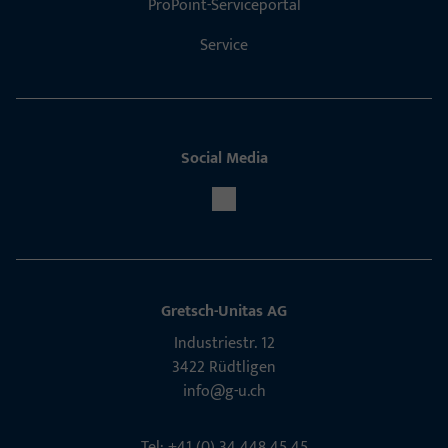
ProPoint-Serviceportal
Service
Social Media
Gretsch-Unitas AG
Indu­s­triestr. 12
3422 Rüdt­ligen
info@g-u.ch
Tel: +41 (0) 34 448 45 45