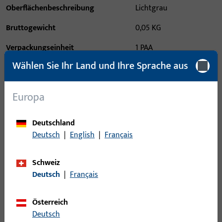
Oberflächenbeschreibung
Lichtgrau
Bruttogewicht
0,05 KG
Verpackungseinheit
1 PAA
Wählen Sie Ihr Land und Ihre Sprache aus
Mindestbestelleinheit
1 PAA
Europa
Anmeldung
Deutschland
Bitte melden Sie sich mit Ihren Kundendaten an um eine
Deutsch
|
English
|
Français
Preisinformation zu erhalten oder Artikel zu bestellen
Schweiz
Login
Deutsch
|
Français
Account erstellen
Österreich
Deutsch