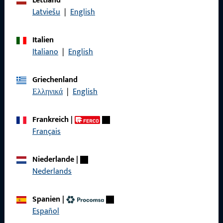
Lettland
zuverlässig.
Latviešu
|
English
Kontaktieren Sie uns
Italien
Italiano
|
English
Rufen Sie uns an
Griechenland
Ελληνικά
|
English
Frankreich
|
Allgemeines
Français
Impressum
Niederlande
|
Datenschutz
Nederlands
AGB
Spanien
|
Español