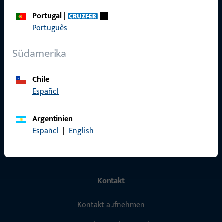
Portugal
|
Schnelleinstieg
Português
Produkte
Südamerika
Über Uns
Chile
Karriere
Español
Referenzen
Argentinien
Produktkatalog
Español
|
English
Kontakt
Kontakt aufnehmen