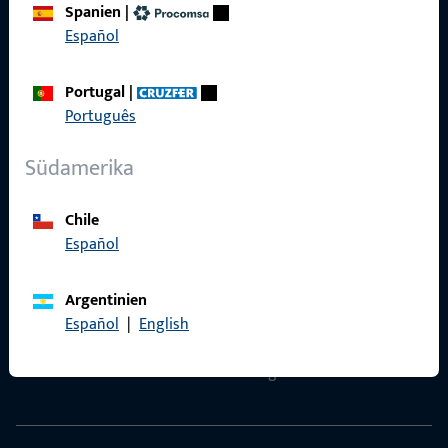
Datenschutz
Spanien
|
Español
AGB
Portugal
|
Português
Südamerika
Schnelleinstieg
Produkte
Chile
Español
Über Uns
Karriere
Argentinien
Español
|
English
Referenzen
Produktkatalog