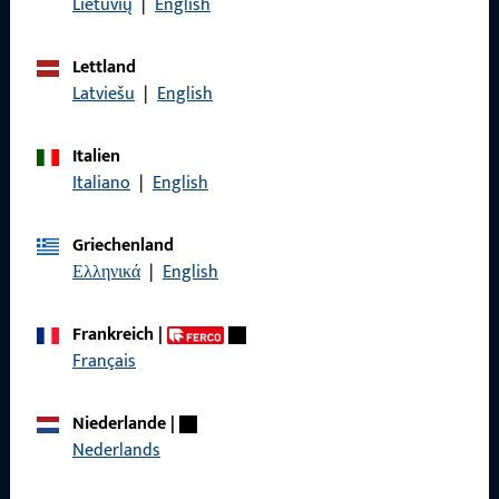
Lietuvių
|
English
Wir helfen Ihnen gern!
Lettland
Haben Sie Fragen oder wünschen Sie persönliche Beratung?
Latviešu
|
English
Wir sind gerne für Sie da – schnell, kompetent und
zuverlässig.
Italien
Italiano
|
English
Kontaktieren Sie uns
Griechenland
Ελληνικά
|
English
Rufen Sie uns an
Frankreich
|
Français
Allgemeines
Niederlande
|
Nederlands
Impressum