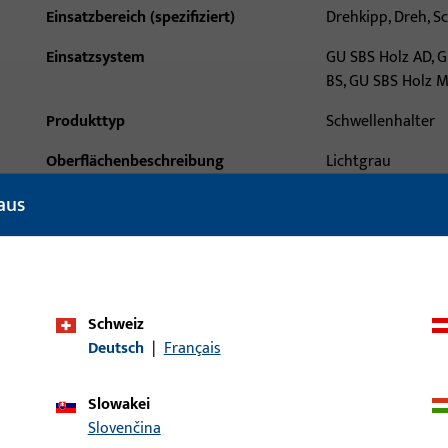
Einsatzbereich (spezifiziert)
Drehkipp, Dreh, S
Einsatzsystem
GU SBS Holz AD, G
BS, GU SBS Holz 
Produkttyp
Schwellenhalter
Oberflächenbeschreibung
Lichtgrau
aus
Bruttogewicht
0,1 KG
Verpackungseinheit
1 PAA
Mindestbestelleinheit
1 PAA
Schweiz
ische Daten
Downloads
Deutsch
|
Français
Slowakei
Slovenčina