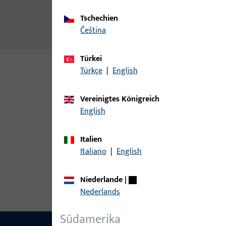
Zusatzinformationen
Tschechien
Verpackungseinheit 50 Stück
čeština
Türkei
Türkçe
|
English
Varianten
Vereinigtes Königreich
Zu diesem Produkt gibt es folgende Varianten:
English
Artikel
Italien
Italiano
|
English
9-45983-04-0-1 | Schwellenhalter
Niederlande
|
Nederlands
Südamerika