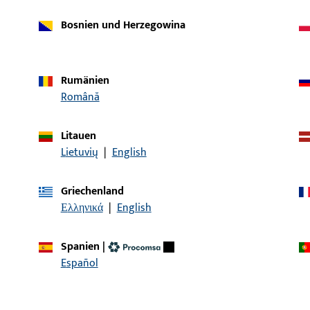
Bosnien und Herzegowina
Rumänien
Română
Litauen
Lietuvių
|
English
Artikelbeschreibung
Griechenland
Ελληνικά
|
English
 | SWH 4173-1 MD Holz 26mm
Schwellenhalter
Spanien
|
Español