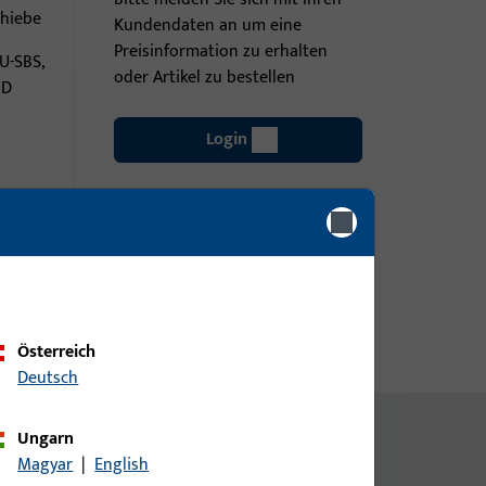
chiebe
Kundendaten an um eine
Preisinformation zu erhalten
U-SBS,
oder Artikel zu bestellen
MD
Login
Account erstellen
Österreich
Deutsch
Ungarn
Magyar
|
English