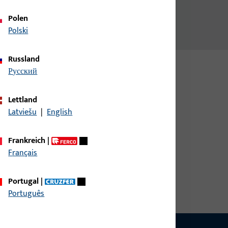
Polen
Polski
Russland
русский
Lettland
Latviešu
|
English
Frankreich
|
Français
Portugal
|
Português