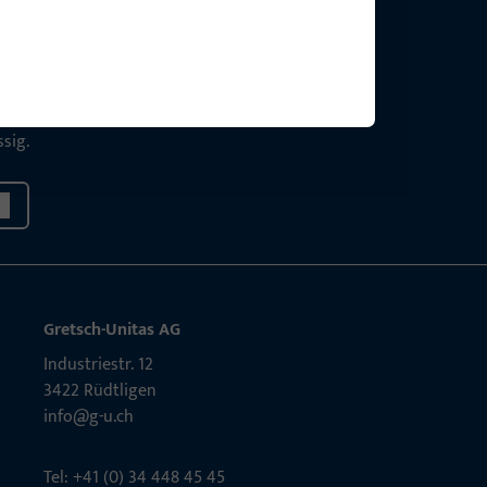
g?
sig.
Gretsch-Unitas AG
Indu­s­triestr. 12
3422 Rüdt­ligen
info@g-u.ch
Tel: +41 (0) 34 448 45 45