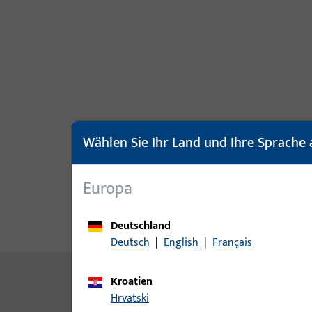
Wählen Sie Ihr Land und Ihre Sprache 
Europa
Deutschland
Produktbeschreibung
Techn
Deutsch
|
English
|
Français
Inhalt
Kroatien
Hrvatski
Schwellenhalter 4173, MD Holz, 26 mm