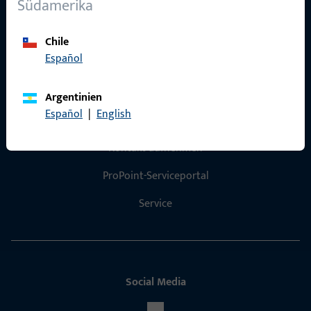
Südamerika
Referenzen
Produktkatalog
Chile
Español
Argentinien
Español
|
English
Kontakt
Kontakt aufnehmen
ProPoint-Serviceportal
Service
Social Media