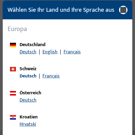
Mindestbestelleinheit
1 PAA
Wählen Sie Ihr Land und Ihre Sprache aus
Anmeldung
Europa
Bitte melden Sie sich mit Ihren Kundendaten an um eine
Deutschland
Preisinformation zu erhalten oder Artikel zu bestellen
Deutsch
|
English
|
Français
Login
Schweiz
Deutsch
|
Français
Account erstellen
Österreich
Deutsch
Produktbeschreibung
Kroatien
Technische Daten
Downloads
Hrvatski