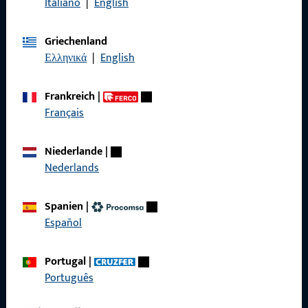
Italiano
|
English
Allgemeines
Griechenland
Ελληνικά
|
English
Impressum
Datenschutz
Frankreich
|
Français
AGB
Niederlande
|
Nederlands
Schnelleinstieg
Spanien
|
Español
Produkte
Portugal
|
Über Uns
Português
Karriere