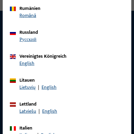
Rumänien
Română
Russland
KONTAKT
русский
Wir helfen Ihnen gern!
Vereinigtes Königreich
Haben Sie Fragen oder wünschen Sie persönliche Beratung?
English
Wir sind gerne für Sie da – schnell, kompetent und
zuverlässig.
Litauen
Lietuvių
|
English
Kontaktieren Sie uns
Lettland
Latviešu
|
English
Rufen Sie uns an
Italien