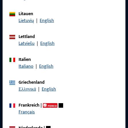
Litauen
Allgemeines
Lietuvių
|
English
Impressum
Lettland
Datenschutz
Latviešu
|
English
AGB
Italien
Italiano
|
English
Griechenland
Schnelleinstieg
Ελληνικά
|
English
Produkte
Frankreich
|
Über Uns
Français
Karriere