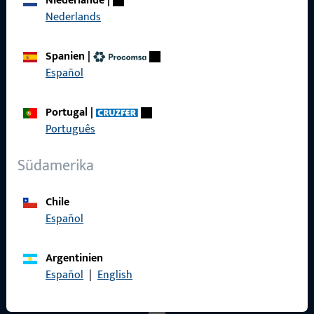
Niederlande
|
Referenzen
Nederlands
Produktkatalog
Spanien
|
Español
Portugal
|
Kontakt
Português
Kontakt aufnehmen
Südamerika
ProPoint-Serviceportal
Chile
Service
Español
Argentinien
Español
|
English
Social Media