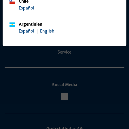
Chile
Español
Kontakt
Argentinien
Kontakt aufnehmen
Español
|
English
ProPoint-Serviceportal
Service
Social Media
Gretsch-Unitas AG