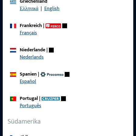
Griechenland
Datenschutz
Ελληνικά
|
English
AGB
Frankreich
|
Français
Niederlande
|
Schnelleinstieg
Nederlands
Produkte
Spanien
|
Español
Über Uns
Karriere
Portugal
|
Português
Referenzen
Produktkatalog
Südamerika