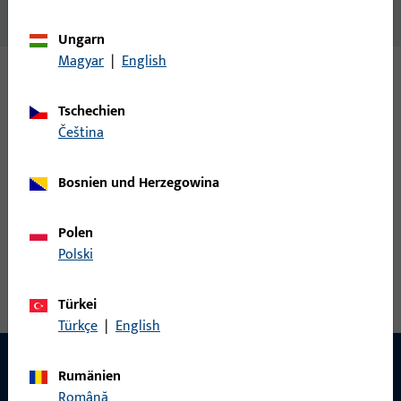
Schwellenhalter Salamander 250230
Ungarn
Magyar
|
English
Varianten
Tschechien
čeština
Zu diesem Produkt gibt es folgende Varianten:
Bosnien und Herzegowina
H-00076-98-0-6 | Schwellenhalter | SWH zu
SALAMANDER 250230 schwarz
Polen
Polski
Schwellenhalter
Türkei
Türkçe
|
English
Rumänien
Română