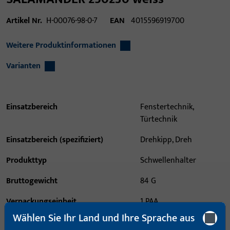
Artikel Nr.
H-00076-98-0-7
EAN
4015596919700
Weitere Produktinformationen
Varianten
Einsatzbereich
Fenstertechnik,
Türtechnik
Einsatzbereich (spezifiziert)
Drehkipp, Dreh
Produkttyp
Schwellenhalter
Bruttogewicht
84 G
Verpackungseinheit
1 PAA
Wählen Sie Ihr Land und Ihre Sprache aus
Mindestbestelleinheit
1 PAA