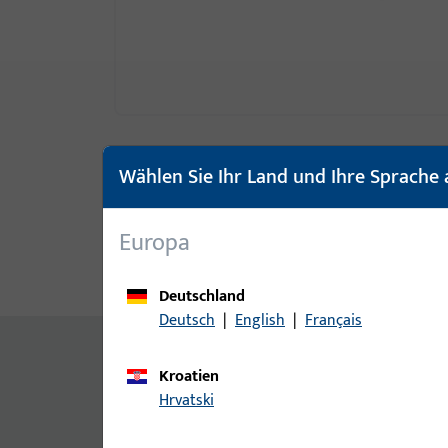
Wählen Sie Ihr Land und Ihre Sprache 
Europa
Produktbeschreibung
Techn
Deutschland
Deutsch
|
English
|
Français
Zusatzinformationen
Kroatien
DIN 7982 = austauschbar mit ISO 7050
Hrvatski