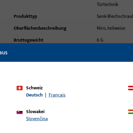
Türtechnik
Produkttyp
Senk-Blechschrau
Oberflächenbeschreibung
Niro, teilweise
Bruttogewicht
6 G
aus
Verpackungseinheit
1 ST
Mindestbestelleinheit
1 ST
ische Daten
Downloads
Schweiz
Deutsch
|
Français
Allgemeine Informa
Slowakei
Slovenčina
Senk-Blechschraube DIN7982/21