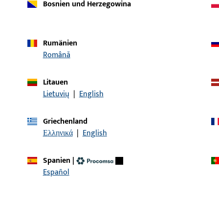
Bosnien und Herzegowina
Rumänien
Română
Litauen
Lietuvių
|
English
Artikelbeschreibung
Griechenland
be | Senkblechschr. DIN7982–4.8x60-C-
Senk-Blechschraube, Ge
Ελληνικά
|
English
Gewindedurchmesser 4,8
Form H
Spanien
|
Español
KONTAKT