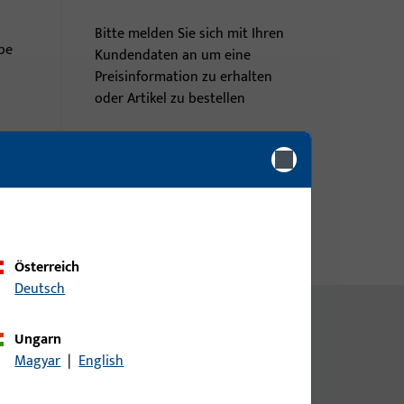
Bitte melden Sie sich mit Ihren
be
Kundendaten an um eine
Preisinformation zu erhalten
oder Artikel zu bestellen
Login
Account erstellen
Österreich
Deutsch
tionen
Ungarn
Magyar
|
English
184 4,8 x L