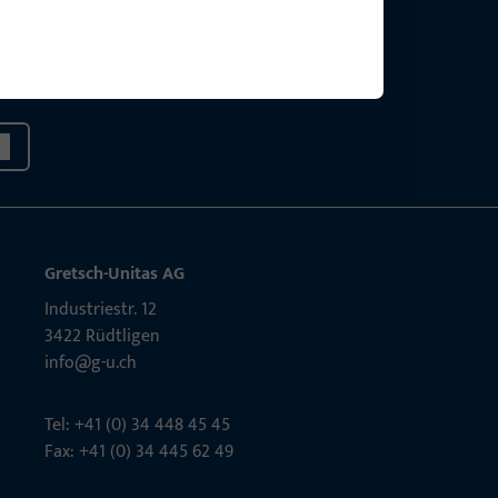
g?
sig.
Gretsch-Unitas AG
Indu­s­triestr. 12
3422 Rüdt­ligen
info@g-u.ch
Tel: +41 (0) 34 448 45 45
Fax: +41 (0) 34 445 62 49