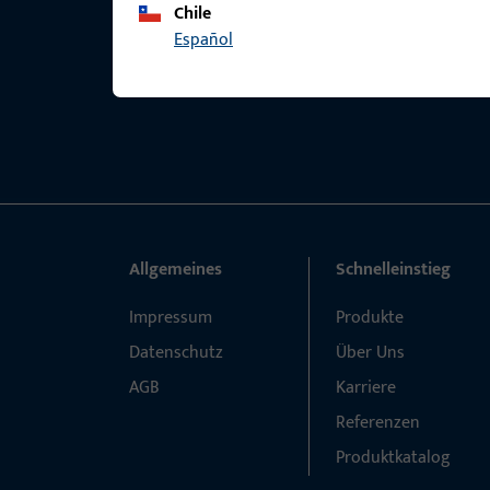
Chile
Español
Allgemeines
Schnelleinstieg
Impressum
Produkte
Datenschutz
Über Uns
AGB
Karriere
Referenzen
Produktkatalog