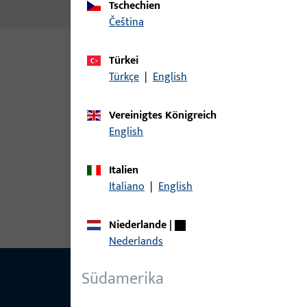
Tschechien
čeština
Türkei
Varianten
Türkçe
|
English
Zu diesem Produkt gibt es folgende Varianten:
Vereinigtes Königreich
English
Artikel
Italien
9-13089-60-R-1 | Senk-Blechschrau
Italiano
|
English
H
Niederlande
|
Nederlands
Südamerika