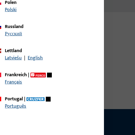
Polen
Polski
Russland
русский
Lettland
Latviešu
|
English
Frankreich
|
windeart Blechschraubengewinde,
Français
 mm, Nennlänge 60 mm, Antrieb Kreuzschlitz
Portugal
|
Português