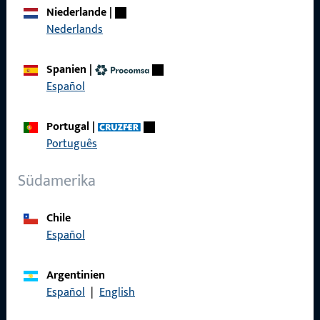
Karriere
Niederlande
|
Nederlands
Referenzen
Produktkatalog
Spanien
|
Español
Portugal
|
Português
Kontakt
Südamerika
Kontakt aufnehmen
ProPoint-Serviceportal
Chile
Español
Service
Argentinien
Español
|
English