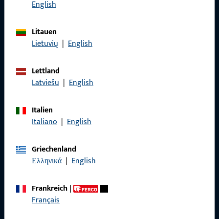
English
Litauen
Lietuvių
|
English
Allgemeines
Impressum
Lettland
Latviešu
|
English
Datenschutz
AGB
Italien
Italiano
|
English
Griechenland
Ελληνικά
|
English
Schnelleinstieg
Produkte
Frankreich
|
Français
Über Uns