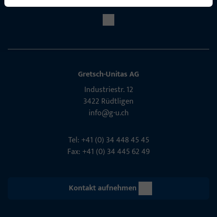
Social Media
Gretsch-Unitas AG
Indu­s­triestr. 12
3422 Rüdt­ligen
info@g-u.ch
Tel: +41 (0) 34 448 45 45
Fax: +41 (0) 34 445 62 49
Kontakt aufnehmen