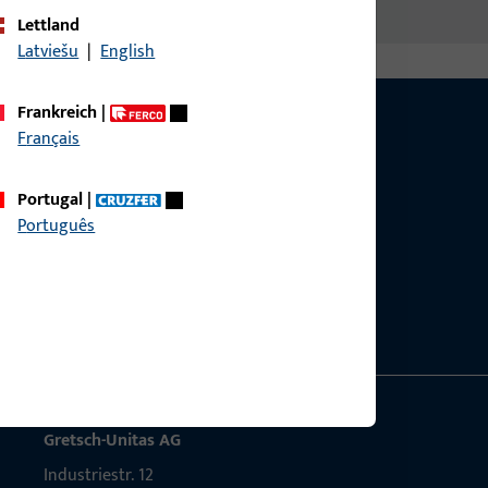
Lettland
Latviešu
|
English
Frankreich
|
Français
Portugal
|
Português
g?
sig.
Gretsch-Unitas AG
Indu­s­triestr. 12