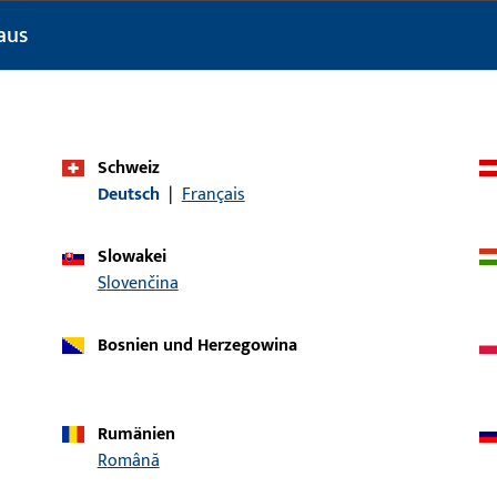
Türtechnik
aus
Produkttyp
Senkkopfschraub
Oberflächenbeschreibung
Niro, teilweise
Bruttogewicht
0,004 KG
Schweiz
Deutsch
|
Français
Verpackungseinheit
1 ST
Mindestbestelleinheit
1 ST
Slowakei
Slovenčina
ische Daten
Downloads
Bosnien und Herzegowina
Rumänien
Română