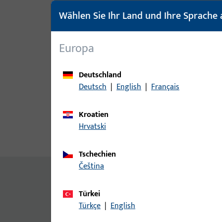
Wählen Sie Ihr Land und Ihre Sprache 
Europa
Deutschland
Deutsch
|
English
|
Français
Kroatien
Hrvatski
Produktbeschreibung
Techn
Tschechien
čeština
Allgemeine Informationen
Türkei
Senkkopfschraube DIN 965-M5 x L-A2-70-H
Türkçe
|
English