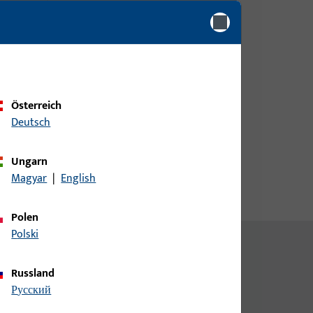
Bitte melden Sie sich mit Ihren
e
Kundendaten an um eine
Preisinformation zu erhalten
oder Artikel zu bestellen
Österreich
Login
Deutsch
Ungarn
Account erstellen
Magyar
|
English
Polen
Polski
Russland
русский