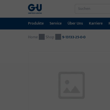
Produkte
Service
Über Uns
Karriere
Home
Produkte
Service
Über Uns
Karriere
Referenzen
Kontakt
Shop
9-13133-25-0-0
Fenstertechnik
Downloadportal
GU-Gruppe weltweit
Jobportal
Türtechnik
Automatische Eingangsysteme
Montagematerial