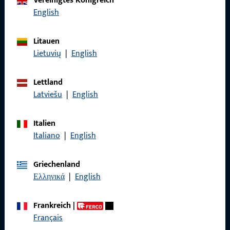
Vereinigtes Königreich
Rufen Sie uns an
English
Litauen
Lietuvių
|
English
Allgemeines
Lettland
Impressum
Latviešu
|
English
Datenschutz
Italien
AGB
Italiano
|
English
Griechenland
Ελληνικά
|
English
Schnelleinstieg
Frankreich
|
Produkte
Français