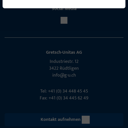
Social Media
Gretsch-Unitas AG
Indu­s­triestr. 12
3422 Rüdt­ligen
info@g-u.ch
Tel: +41 (0) 34 448 45 45
Fax: +41 (0) 34 445 62 49
Kontakt aufnehmen