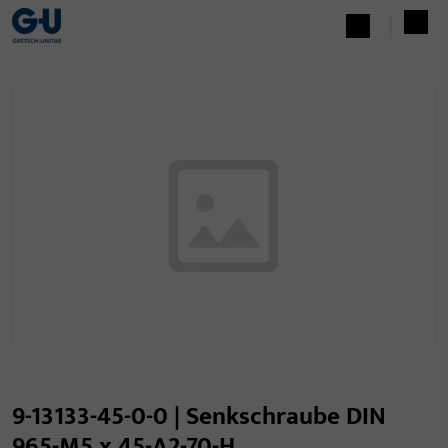
9-13133-45-0-0 | Senkschraube DIN
965-M5 x 45-A2-70-H