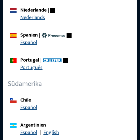
Über Uns
Niederlande
|
Karriere
Nederlands
Referenzen
Spanien
|
Produktkatalog
Español
Portugal
|
Português
Kontakt
Südamerika
Kontakt aufnehmen
Chile
ProPoint-Serviceportal
Español
Service
Argentinien
Español
|
English