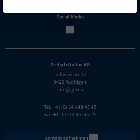
Social Media
Gretsch-Unitas AG
Indu­s­triestr. 12
3422 Rüdt­ligen
info@g-u.ch
Tel: +41 (0) 34 448 45 45
Fax: +41 (0) 34 445 62 49
Kontakt aufnehmen