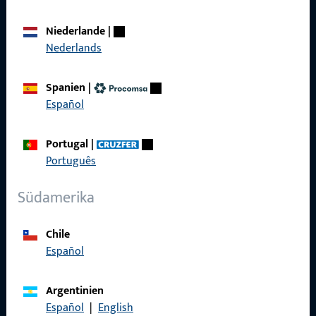
Über Uns
Niederlande
|
Nederlands
Karriere
Referenzen
Spanien
|
Español
Produktkatalog
Portugal
|
Português
Kontakt
Südamerika
Kontakt aufnehmen
Chile
ProPoint-Serviceportal
Español
Service
Argentinien
Español
|
English