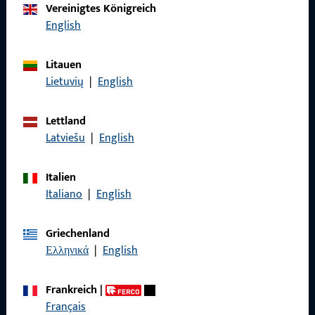
Vereinigtes Königreich
Rufen Sie uns an
English
Litauen
Lietuvių
|
English
Allgemeines
Lettland
Impressum
Latviešu
|
English
Datenschutz
Italien
AGB
Italiano
|
English
Griechenland
Ελληνικά
|
English
Schnelleinstieg
Frankreich
|
Français
Produkte