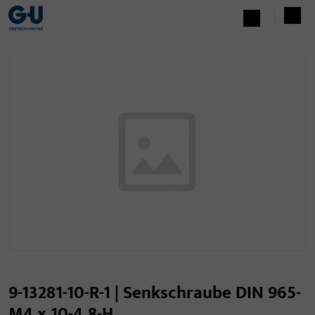
9-13281-10-R-1 | Senkschraube DIN 965-
M4 x 10-4.8-H