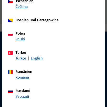
Tschechien
Senkkopfschraube DIN 965 M4xL -4.8 - Z
čeština
Bosnien und Herzegowina
Polen
Polski
KONTAKT
Türkei
Türkçe
|
English
Wir helfen Ihnen gern!
Rumänien
Haben Sie Fragen oder wünschen Sie persönliche Beratung?
Română
Wir sind gerne für Sie da – schnell, kompetent und
zuverlässig.
Russland
русский
Kontaktieren Sie uns