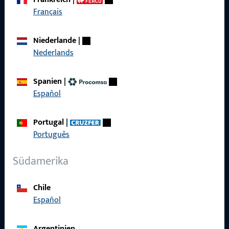
Français
Kontaktieren Sie uns
Niederlande
|
Rufen Sie uns an
Nederlands
Spanien
|
Español
Allgemeines
Portugal
|
Português
Impressum
Datenschutz
Südamerika
AGB
Chile
Español
Argentinien