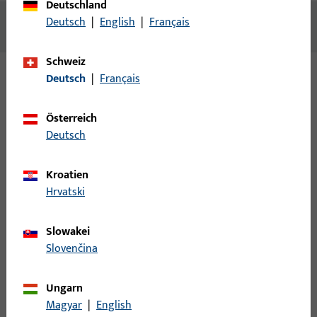
Deutschland
Deutsch
|
English
|
Français
Keine Inhalte vorhanden
Schweiz
Deutsch
|
Français
Varianten
Österreich
Zu diesem Produkt gibt es folgende Varianten:
Deutsch
B-78500-01-0-8 | Senkschraube |
Kroatien
Senkschraube M5/Tx25 LG16 XM VE10
Hrvatski
Slowakei
Senkschraube
Slovenčina
B-78500-02-0-8 | Senkschraube |
Ungarn
Senkschraube M5/Tx25 LG20 XM VE10
Magyar
|
English