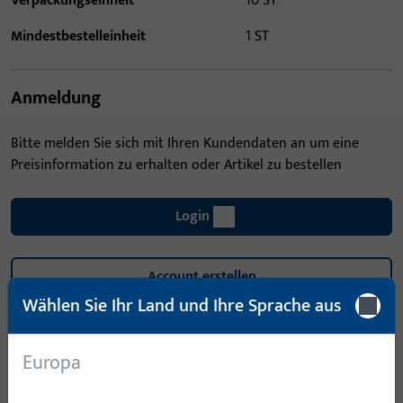
Verpackungseinheit
10 ST
Mindestbestelleinheit
1 ST
Anmeldung
Bitte melden Sie sich mit Ihren Kundendaten an um eine
Preisinformation zu erhalten oder Artikel zu bestellen
Login
Account erstellen
Wählen Sie Ihr Land und Ihre Sprache aus
Produktbeschreibung
Europa
Technische Daten
Downloads