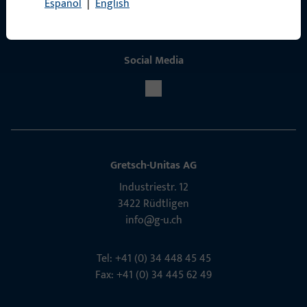
Español
|
English
Social Media
Gretsch-Unitas AG
Indu­s­triestr. 12
3422 Rüdt­ligen
info@g-u.ch
Tel: +41 (0) 34 448 45 45
Fax: +41 (0) 34 445 62 49