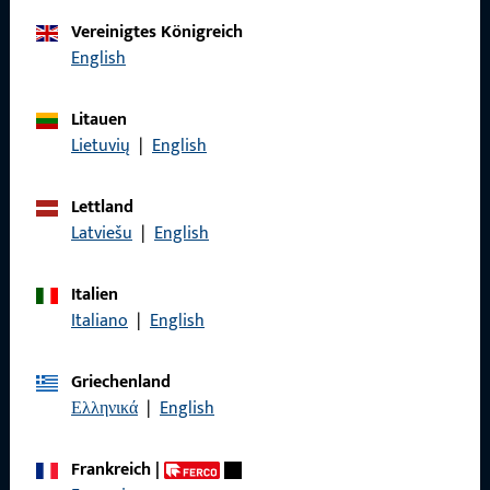
Vereinigtes Königreich
English
Rufen Sie uns an
Litauen
Lietuvių
|
English
Allgemeines
Lettland
Latviešu
|
English
Impressum
Italien
Datenschutz
Italiano
|
English
AGB
Griechenland
Ελληνικά
|
English
Schnelleinstieg
Frankreich
|