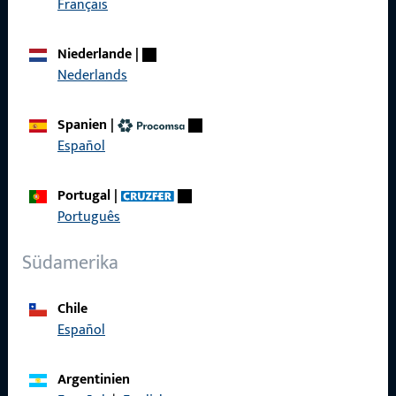
Français
Produkte
Niederlande
|
Über Uns
Nederlands
Karriere
Spanien
|
Referenzen
Español
Produktkatalog
Portugal
|
Português
Südamerika
Kontakt
Kontakt aufnehmen
Chile
Español
ProPoint-Serviceportal
Service
Argentinien