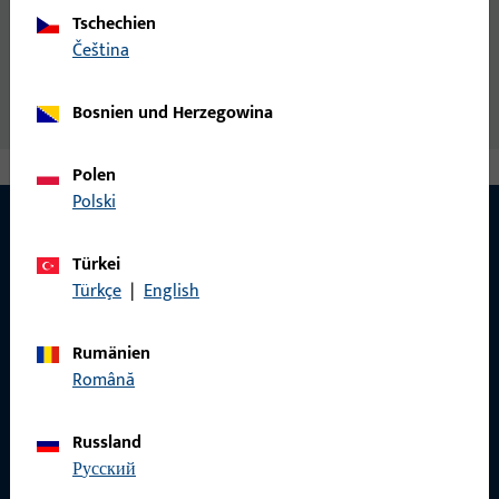
Allgemeine Informationen
Tschechien
čeština
ABC-SPAX-S, SENKKOPF, hell verz. 3,5xL
Bosnien und Herzegowina
Polen
Polski
Türkei
KONTAKT
Türkçe
|
English
Wir helfen Ihnen gern!
Rumänien
Haben Sie Fragen oder wünschen Sie persönliche Beratung?
Română
Wir sind gerne für Sie da – schnell, kompetent und
zuverlässig.
Russland
русский
Kontaktieren Sie uns