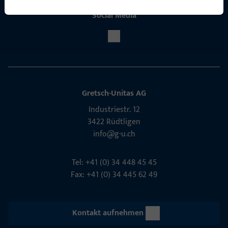
Social Media
Gretsch-Unitas AG
Indu­s­triestr. 12
3422 Rüdt­ligen
info@g-u.ch
Tel: +41 (0) 34 448 45 45
Fax: +41 (0) 34 445 62 49
Kontakt aufnehmen