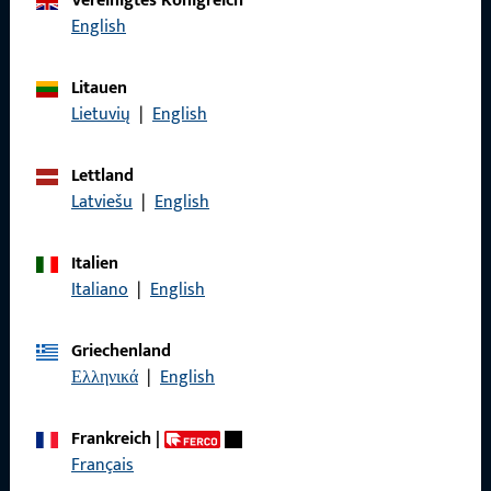
Vereinigtes Königreich
Rufen Sie uns an
English
Litauen
Lietuvių
|
English
Allgemeines
Lettland
Impressum
Latviešu
|
English
Datenschutz
Italien
AGB
Italiano
|
English
Griechenland
Ελληνικά
|
English
Schnelleinstieg
Frankreich
|
Produkte
Français