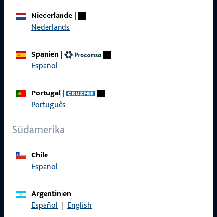
Über Uns
Niederlande
|
Karriere
Nederlands
Referenzen
Spanien
|
Produktkatalog
Español
Portugal
|
Português
Kontakt
Südamerika
Kontakt aufnehmen
Chile
ProPoint-Serviceportal
Español
Service
Argentinien
Español
|
English