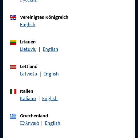
русский
Kontaktieren Sie uns
Vereinigtes Königreich
English
Rufen Sie uns an
Litauen
Lietuvių
|
English
Lettland
Allgemeines
Latviešu
|
English
Impressum
Italien
Italiano
|
English
Datenschutz
AGB
Griechenland
Ελληνικά
|
English