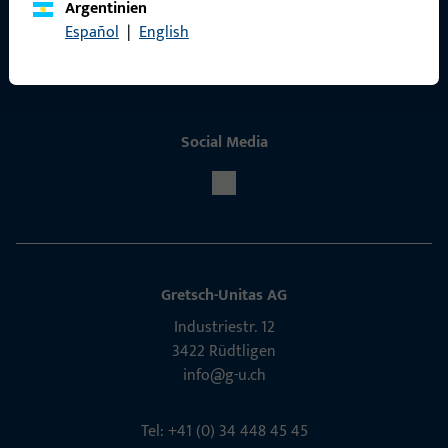
Argentinien
Service
Español
|
English
Social Media
Gretsch-Unitas AG
Indu­s­triestr. 12
3422 Rüdt­ligen
info@g-u.ch
Tel: +41 (0) 34 448 45 45