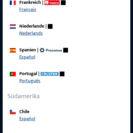
Frankreich
|
Schnelleinstieg
Français
Produkte
Niederlande
|
Nederlands
Über Uns
Karriere
Spanien
|
Español
Referenzen
Produktkatalog
Portugal
|
Português
Südamerika
Kontakt
Chile
Kontakt aufnehmen
Español
ProPoint-Serviceportal