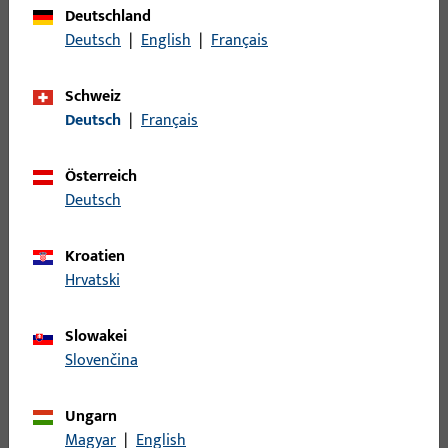
Bruttogewicht
Deutschland
0,036 KG
Deutsch
|
English
|
Français
Verpackungseinheit
1 ST
Mindestbestelleinheit
Schweiz
1 ST
Deutsch
|
Français
Anmeldung
Österreich
Deutsch
Bitte melden Sie sich mit Ihren Kundendaten an um eine
Preisinformation zu erhalten oder Artikel zu bestellen
Kroatien
Hrvatski
Login
Slowakei
Slovenčina
Account erstellen
Produktbeschreibung
Ungarn
Magyar
|
English