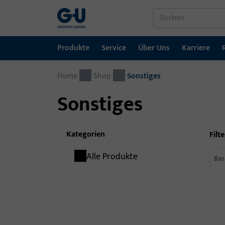
Produkte
Service
Über Uns
Karriere
Home
Produkte
Service
Über Uns
Karriere
Referenzen
Kontakt
Shop
Sonstiges
Sonstiges
Fenstertechnik
Downloadportal
GU-Gruppe weltweit
Jobportal
Türtechnik
Kategorien
Filte
Automatische Eingangsysteme
Alle Produkte
Bas
Montagematerial