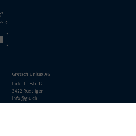
g?
sig.
Gretsch-Unitas AG
Indu­s­triestr. 12
3422 Rüdt­ligen
info@g-u.ch
Tel: +41 (0) 34 448 45 45
Fax: +41 (0) 34 445 62 49