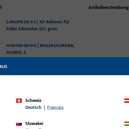
l
Artikelbeschreibung
L-04APR-2G-5-5 | AP Rahmen für
Feller Ediziodue 2x1, grün
H-00168-00-0-0 | MOLEKULARSIEB,
ISOMOL 3
aus
L-04101-40-0-6 | Hülle zu Bowdenzug
L-04324-16-0-1 | Td 3G1.50 mm2
schwarz
Schweiz
Deutsch
|
Français
6-35165-00-0-8 | Mitnehmer
Slowakei