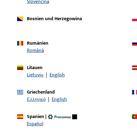
Slovenčina
L-04108-20-0-8 | Bowdenzug
Bosnien und Herzegowina
9-42324-00-0-0 B | Gleitstein
Rumänien
Română
9-33849-00-0-1 | HAKEN FUER MESSE-
Litauen
ELEMENTE
Lietuvių
|
English
L-04APR-1G-5-5 | AP Rahmen für Feller
Griechenland
Ediziodue 1x1, grün
Ελληνικά
|
English
9-32896-02-0-1 | BUEGEL FUER
BUEGEL FUER MESS
Spanien
|
MESSESTAND
Español
L-04APR-1W-5-5 | AP Rahmen für