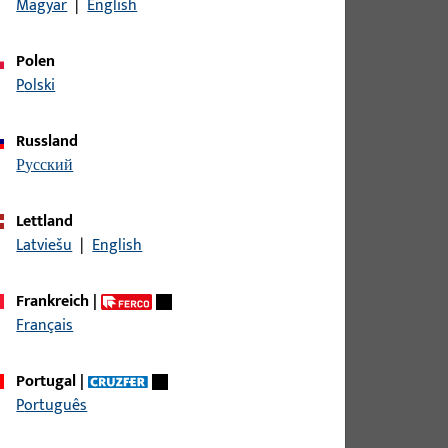
Magyar
|
English
Polen
Polski
Russland
русский
Lettland
Latviešu
|
English
Frankreich
|
Français
ESTAND
Portugal
|
Português