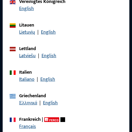
Vereinigtes Königreich
Rufen Sie uns an
English
Litauen
Lietuvių
|
English
Allgemeines
Lettland
Impressum
Latviešu
|
English
Datenschutz
Italien
AGB
Italiano
|
English
Griechenland
Ελληνικά
|
English
Schnelleinstieg
Frankreich
|
Produkte
Français