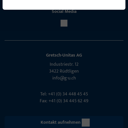
Social Media
Gretsch-Unitas AG
Indu­s­triestr. 12
3422 Rüdt­ligen
info@g-u.ch
Tel: +41 (0) 34 448 45 45
Fax: +41 (0) 34 445 62 49
Kontakt aufnehmen