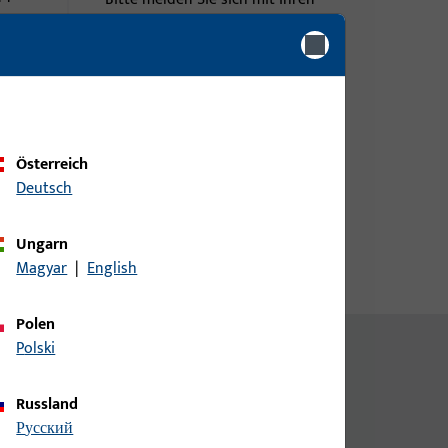
Kundendaten an um eine
Preisinformation zu erhalten
oder Artikel zu bestellen
loxiert
Login
Österreich
Deutsch
Account erstellen
Ungarn
Magyar
|
English
Polen
Polski
Russland
русский