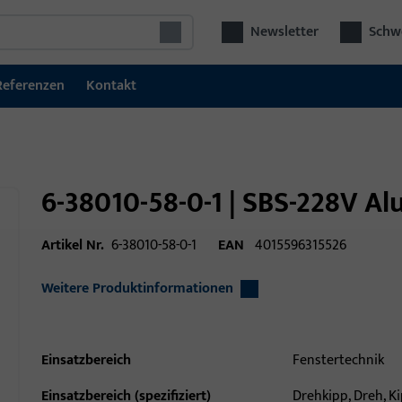
Newsletter
Schwe
Referenzen
Kontakt
6-38010-58-0-1 | SBS-228V Al
Artikel Nr.
6-38010-58-0-1
EAN
4015596315526
Weitere Produktinformationen
Einsatzbereich
Fenstertechnik
Einsatzbereich (spezifiziert)
Drehkipp, Dreh, K