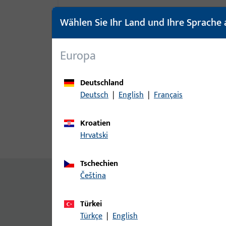
Wählen Sie Ihr Land und Ihre Sprache 
Europa
Deutschland
Deutsch
|
English
|
Français
Kroatien
Hrvatski
Produktbeschreibung
Techn
Tschechien
Inhalt
čeština
Grundkörper mit Abdeckprofil
Türkei
Zusatzinformationen
Türkçe
|
English