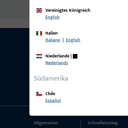
SBS Thermisch getrennte Bodenschwelle 228
Vereinigtes Königreich
English
Italien
Italiano
|
English
Niederlande
|
Nederlands
Südamerika
Chile
Español
Allgemeines
Schnelleinstieg