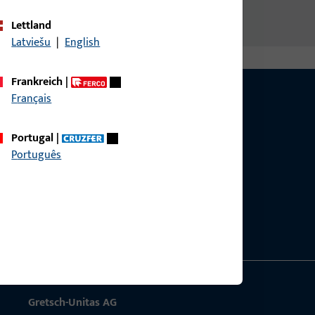
Lettland
Latviešu
|
English
Frankreich
|
Français
Portugal
|
Português
g?
sig.
Gretsch-Unitas AG