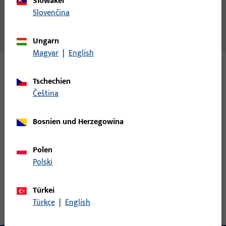
Slowakei
Slovenčina
Inhalt
Trittschwelle P 1642, EV 1
Ungarn
Magyar
|
English
Varianten
Tschechien
čeština
Zu diesem Produkt gibt es folgende Varianten:
Bosnien und Herzegowina
9-39318-33-0-5 | Trittschwelle | Trittschwelle
P 1642
Polen
Polski
Trittschwelle, Gesamtbreite 62,5 mm, Gesamthöhe / -tiefe 3,91
Türkei
mm, Gesamtlänge 3.350 mm
Türkçe
|
English