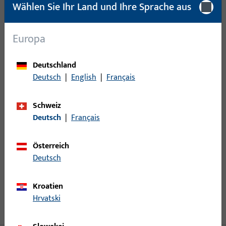
Wählen Sie Ihr Land und Ihre Sprache aus
Mindestbestelleinheit
1 ST
Europa
Anmeldung
Deutschland
Bitte melden Sie sich mit Ihren Kundendaten an um eine
Deutsch
|
English
|
Français
Preisinformation zu erhalten oder Artikel zu bestellen
Schweiz
Deutsch
|
Français
Login
Österreich
Account erstellen
Deutsch
Produktbeschreibung
Kroatien
Hrvatski
Technische Daten
Downloads