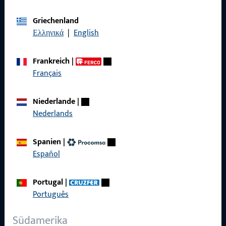
Allgemeines
Griechenland
Impressum
Ελληνικά
|
English
Datenschutz
Frankreich
|
AGB
Français
Niederlande
|
Nederlands
Schnelleinstieg
Spanien
|
Produkte
Español
Über Uns
Portugal
|
Karriere
Português
Referenzen
Südamerika