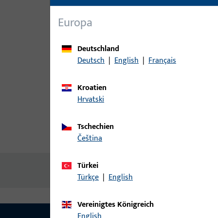
Europa
Deutschland
Deutsch
|
English
|
Français
Kroatien
Hrvatski
Tschechien
Produktbeschreibung
Techn
čeština
Türkei
Keine Inhalte vorhanden
Türkçe
|
English
Vereinigtes Königreich
English