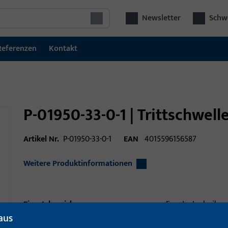
Newsletter
Schwe
Referenzen
Kontakt
P-01950-33-0-1 | Trittschwe
Artikel Nr.
P-01950-33-0-1
EAN
4015596156587
Weitere Produktinformationen
Einsatzbereich
Fenstertechnik
aus
Einsatzbereich (spezifiziert)
Hebeschiebe