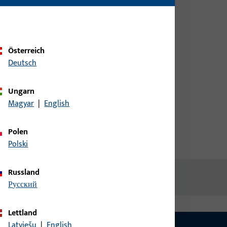
Kundendaten an um eine
04
Preisinformation zu erhalten
oder Artikel zu bestellen
Österreich
loxiert
Deutsch
Login
Ungarn
Account erstellen
Magyar
|
English
Polen
Polski
Russland
русский
Lettland
Latviešu
|
English