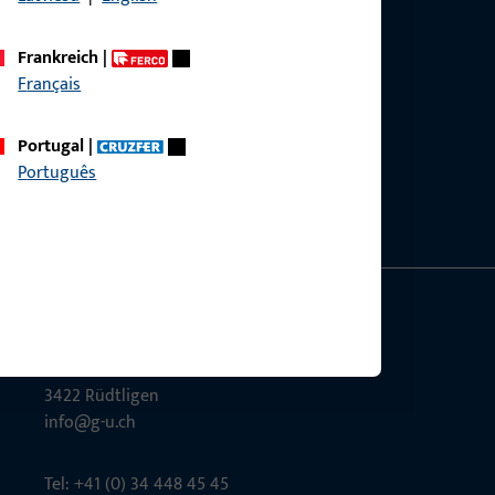
Frankreich
|
Français
g?
sig.
Portugal
|
Português
Gretsch-Unitas AG
Indu­s­triestr. 12
3422 Rüdt­ligen
info@g-u.ch
Tel: +41 (0) 34 448 45 45