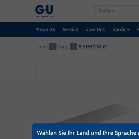
Produkte
Service
Über Uns
Karriere
Home
Produkte
Service
Über Uns
Karriere
Referenzen
Kontakt
Shop
P-01950-33-0-1
Fenstertechnik
Downloadportal
GU-Gruppe weltweit
Jobportal
Türtechnik
Automatische Eingangsysteme
Montagematerial
Wählen Sie Ihr Land und Ihre Sprache 