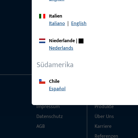
Italien
Italiano
|
English
Niederlande
|
Nederlands
Südamerika
Chile
Español
Allgemeines
Schnelleinstieg
Impressum
Produkte
Datenschutz
Über Uns
AGB
Karriere
Referenzen