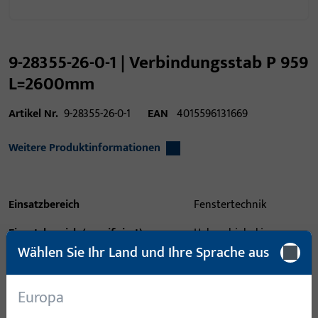
9-28355-26-0-1 | Verbindungsstab P 959
L=2600mm
Artikel Nr.
9-28355-26-0-1
EAN
4015596131669
Weitere Produktinformationen
Einsatzbereich
Fenstertechnik
Einsatzbereich (spezifiziert)
Hebeschiebekipp,
Wählen Sie Ihr Land und Ihre Sprache aus
Hebeschiebe
Einsatzsystem
GU-953, GU-956, GU-937,
Europa
GU-934