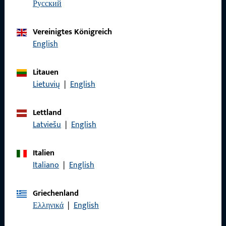
русский
zuverlässig.
Vereinigtes Königreich
Kontaktieren Sie uns
English
Rufen Sie uns an
Litauen
Lietuvių
|
English
Lettland
Latviešu
|
English
Allgemeines
Impressum
Italien
Italiano
|
English
Datenschutz
AGB
Griechenland
Ελληνικά
|
English