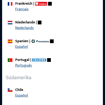
Frankreich
|
Français
Schnelleinstieg
Produkte
Niederlande
|
Nederlands
Über Uns
Karriere
Spanien
|
Español
Referenzen
Produktkatalog
Portugal
|
Português
Südamerika
Kontakt
Chile
Español
Kontakt aufnehmen