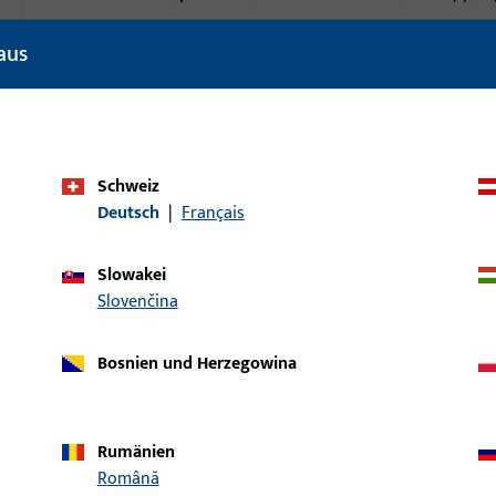
Einsatzsystem
UNI-JET
aus
Produkttyp
Verriegelung
Oberflächenbeschreibung
ferGUard*silber
Bruttogewicht
0,67 KG
Schweiz
Deutsch
|
Français
Verpackungseinheit
1 ST
Mindestbestelleinheit
1 ST
Slowakei
Slovenčina
ische Daten
Downloads
Bosnien und Herzegowina
Rumänien
Română