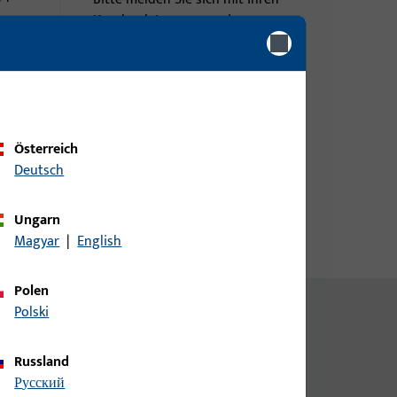
Kundendaten an um eine
Preisinformation zu erhalten
oder Artikel zu bestellen
Login
Österreich
Deutsch
Account erstellen
Ungarn
Magyar
|
English
Polen
Polski
Russland
русский