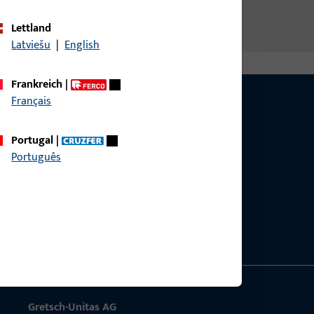
Lettland
Latviešu
|
English
Frankreich
|
Français
Portugal
|
Português
g?
sig.
Gretsch-Unitas AG