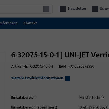
Newsletter
Schwe
Referenzen
Kontakt
6-32075-15-0-1 | UNI-JET Ver
Artikel Nr.
6-32075-15-0-1
EAN
4015596873996
Weitere Produktinformationen
Einsatzbereich
Fenstertechnik
Einsatzbereich (spezifiziert)
Dreh, Drehkipp, K