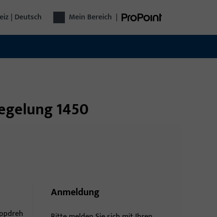
iz | Deutsch
Mein Bereich
|
riegelung 1450
Anmeldung
ippdreh
Bitte melden Sie sich mit Ihren