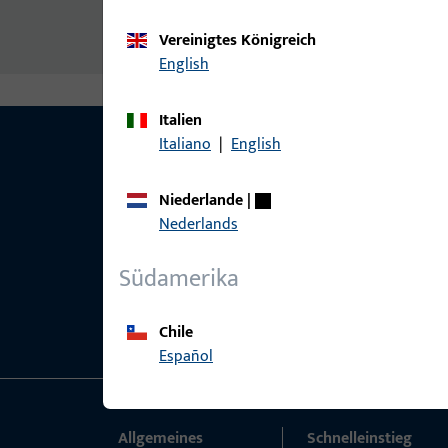
[2] Sonderfälzung mit 6 mm Überschlag, ab
Vereinigtes Königreich
English
Italien
Italiano
|
English
Niederlande
|
Nederlands
Südamerika
Chile
Español
Allgemeines
Schnelleinstieg