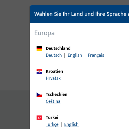
Wählen Sie Ihr Land und Ihre Sprache 
Europa
Deutschland
Deutsch
|
English
|
Français
Kroatien
Hrvatski
Produktbeschreibung
Techn
Tschechien
Inhalt
čeština
Verriegelung 1450 UNI-JET
Zusatzinformationen
Türkei
Türkçe
|
English
[1] bandseitig einsetzbar.