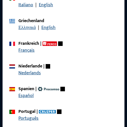
Italiano
|
English
Griechenland
Allgemeines
Ελληνικά
|
English
Impressum
Frankreich
|
Datenschutz
Français
AGB
Niederlande
|
Nederlands
Spanien
|
Schnelleinstieg
Español
Produkte
Portugal
|
Über Uns
Português
Karriere