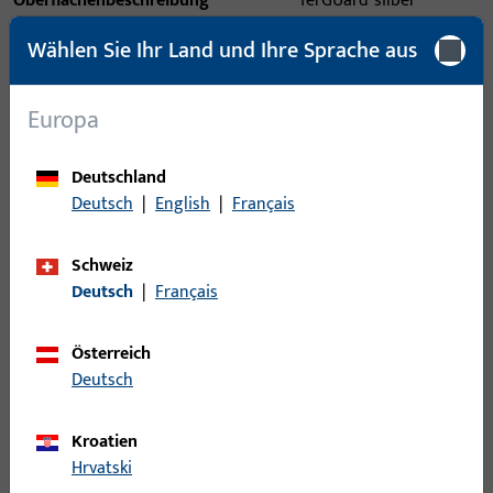
Oberflächenbeschreibung
ferGUard*silber
Bruttogewicht
0,15 KG
Wählen Sie Ihr Land und Ihre Sprache aus
Verpackungseinheit
1 ST
Europa
Mindestbestelleinheit
1 ST
Deutschland
Anmeldung
Deutsch
|
English
|
Français
Bitte melden Sie sich mit Ihren Kundendaten an um eine
Schweiz
Preisinformation zu erhalten oder Artikel zu bestellen
Deutsch
|
Français
Login
Österreich
Deutsch
Account erstellen
Kroatien
Hrvatski
Produktbeschreibung