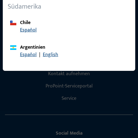
Südamerika
Referenzen
Chile
Produktkatalog
Español
Argentinien
Español
|
English
Kontakt
Kontakt aufnehmen
ProPoint-Serviceportal
Service
Social Media