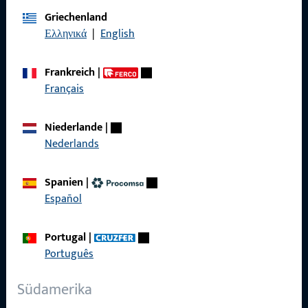
Griechenland
Impressum
Ελληνικά
|
English
Datenschutz
Frankreich
|
AGB
Français
Niederlande
|
Nederlands
Schnelleinstieg
Spanien
|
Produkte
Español
Über Uns
Portugal
|
Karriere
Português
Referenzen
Südamerika
Produktkatalog