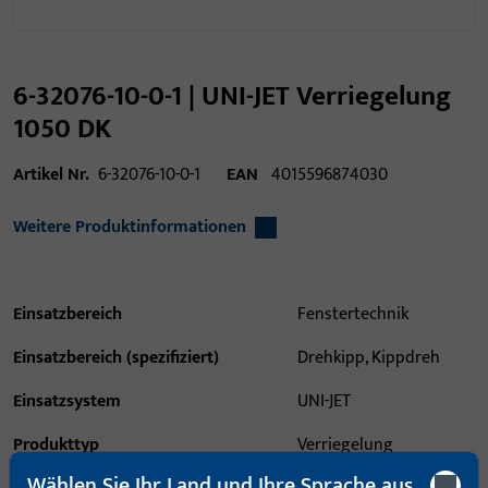
6-32076-10-0-1 | UNI-JET Verriegelung
1050 DK
Artikel Nr.
6-32076-10-0-1
EAN
4015596874030
Weitere Produktinformationen
Einsatzbereich
Fenstertechnik
Einsatzbereich (spezifiziert)
Drehkipp, Kippdreh
Einsatzsystem
UNI-JET
Produkttyp
Verriegelung
Wählen Sie Ihr Land und Ihre Sprache aus