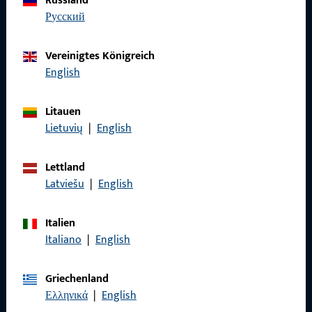
Russland
Wir sind gerne für Sie da – schnell, kompetent und
русский
zuverlässig.
Vereinigtes Königreich
Kontaktieren Sie uns
English
Litauen
Rufen Sie uns an
Lietuvių
|
English
Lettland
Latviešu
|
English
Allgemeines
Italien
Impressum
Italiano
|
English
Datenschutz
Griechenland
AGB
Ελληνικά
|
English