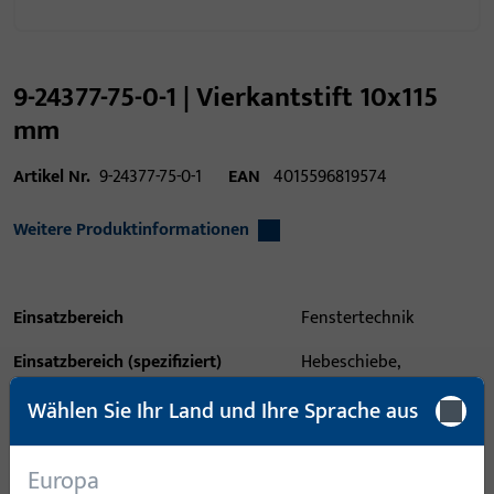
9-24377-75-0-1 | Vierkantstift 10x115
mm
Artikel Nr.
9-24377-75-0-1
EAN
4015596819574
Weitere Produktinformationen
Einsatzbereich
Fenstertechnik
Einsatzbereich (spezifiziert)
Hebeschiebe,
Hebeschiebekipp
Wählen Sie Ihr Land und Ihre Sprache aus
Einsatzsystem
GU-934, GU-937, GU-954,
GU-957
Europa