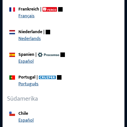
Frankreich
|
Français
Schnelleinstieg
Niederlande
|
Produkte
Nederlands
Über Uns
Spanien
|
Karriere
Español
Referenzen
Portugal
|
Produktkatalog
Português
Südamerika
Kontakt
Chile
Español
Kontakt aufnehmen