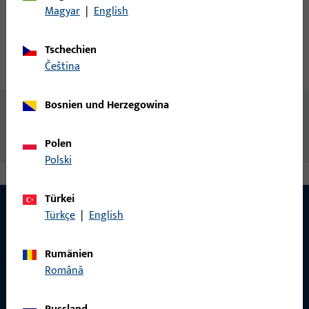
Magyar
|
English
Produktbeschreibung
Tschechien
čeština
Technische Daten
Downloads
Bosnien und Herzegowina
Inhalt
Vierkantstift
Polen
Polski
Türkei
Türkçe
|
English
KONTAKT
Rumänien
Wir helfen Ihnen gern!
Română
Haben Sie Fragen oder wünschen Sie persönliche Beratung?