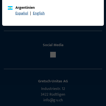
Argentinien
ProPoint-Serviceportal
Español
|
English
Service
Social Media
Gretsch-Unitas AG
Indu­s­triestr. 12
3422 Rüdt­ligen
info@g-u.ch