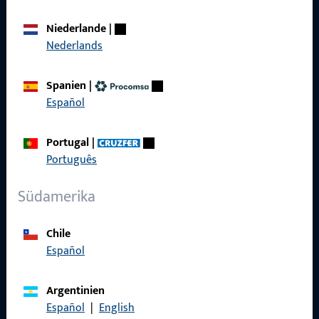
Über Uns
Niederlande
|
Karriere
Nederlands
Referenzen
Spanien
|
Produktkatalog
Español
Portugal
|
Português
Kontakt
Südamerika
Kontakt aufnehmen
Chile
ProPoint-Serviceportal
Español
Service
Argentinien
Español
|
English