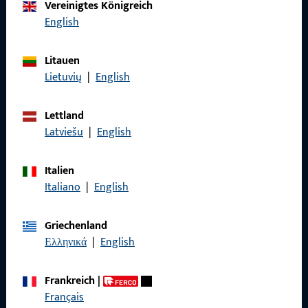
Vereinigtes Königreich
Rufen Sie uns an
English
Litauen
Lietuvių
|
English
Allgemeines
Lettland
Impressum
Latviešu
|
English
Datenschutz
Italien
AGB
Italiano
|
English
Griechenland
Ελληνικά
|
English
Schnelleinstieg
Frankreich
|
Produkte
Français