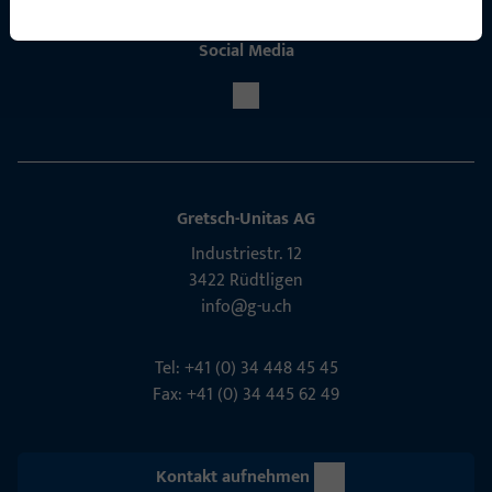
Social Media
Gretsch-Unitas AG
Indu­s­triestr. 12
3422 Rüdt­ligen
info@g-u.ch
Tel: +41 (0) 34 448 45 45
Fax: +41 (0) 34 445 62 49
Kontakt aufnehmen