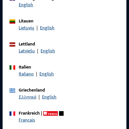
English
Litauen
Lietuvių
|
English
Allgemeines
Lettland
Impressum
Latviešu
|
English
Datenschutz
Italien
AGB
Italiano
|
English
Griechenland
Ελληνικά
|
English
Schnelleinstieg
Frankreich
|
Produkte
Français
Über Uns