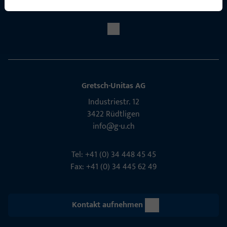
Social Media
Gretsch-Unitas AG
Indu­s­triestr. 12
3422 Rüdt­ligen
info@g-u.ch
Tel: +41 (0) 34 448 45 45
Fax: +41 (0) 34 445 62 49
Kontakt aufnehmen