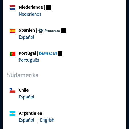
Niederlande
|
Karriere
Nederlands
Referenzen
Spanien
|
Produktkatalog
Español
Portugal
|
Português
Kontakt
Südamerika
Kontakt aufnehmen
ProPoint-Serviceportal
Chile
Español
Service
Argentinien
Español
|
English