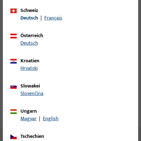
Schweiz
Deutsch
|
Français
Anmeldung
Bitte melden Sie sich mit Ihren Kundendaten an um eine
Österreich
Preisinformation zu erhalten oder Artikel zu bestellen
Deutsch
Kroatien
Login
Hrvatski
Account erstellen
Slowakei
Slovenčina
Produktbeschreibung
Ungarn
Technische Daten
Downloads
Magyar
|
English
Tschechien
Inhalt