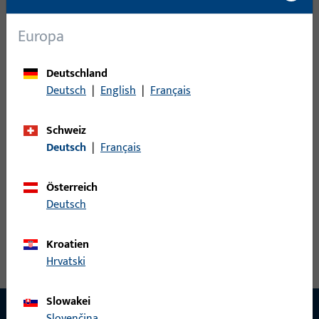
Schließzapfen
3
Schwenkriegel
1
Europa
Stangenausschluss
68
Verriegelung
60
Deutschland
Deutsch
|
English
|
Français
Zwangsmittelverriegelung
58
Schweiz
0
Artikel gefunden
Deutsch
|
Français
Artikel
Artikelbeschreibung
Österreich
Deutsch
Kroatien
Hrvatski
Slowakei
Slovenčina