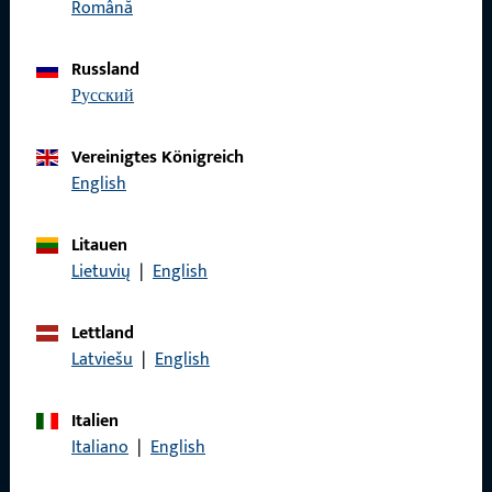
Română
Impressum
Datenschutz
Russland
русский
AGB
Vereinigtes Königreich
English
Schnelleinstieg
Litauen
Lietuvių
|
English
Produkte
Über Uns
Lettland
Latviešu
|
English
Karriere
Referenzen
Italien
Italiano
|
English
Produktkatalog