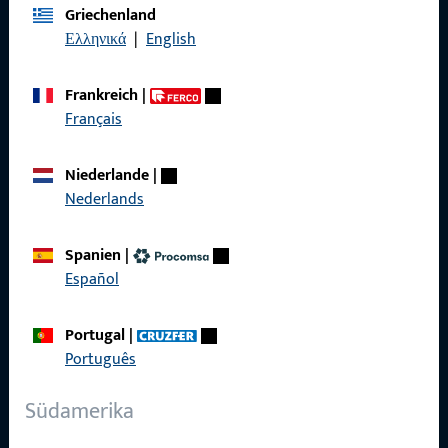
Griechenland
Ελληνικά
|
English
Kontakt
Frankreich
|
Français
Kontakt aufnehmen
ProPoint-Serviceportal
Niederlande
|
Nederlands
Service
Spanien
|
Español
Social Media
Portugal
|
Português
Südamerika