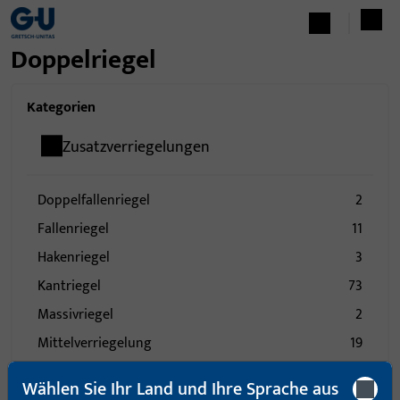
Doppelriegel
Kategorien
Zusatzverriegelungen
Doppelfallenriegel
2
Fallenriegel
11
Hakenriegel
3
Kantriegel
73
Massivriegel
2
Mittelverriegelung
19
Obenverriegelung
4
Wählen Sie Ihr Land und Ihre Sprache aus