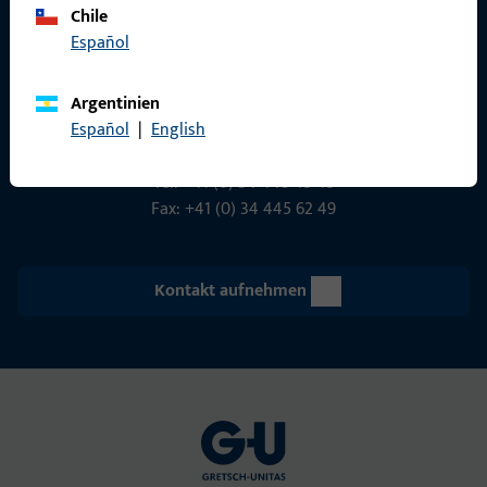
Chile
Gretsch-Unitas AG
Español
Indu­s­triestr. 12
3422 Rüdt­ligen
Argentinien
info@g-u.ch
Español
|
English
Tel: +41 (0) 34 448 45 45
Fax: +41 (0) 34 445 62 49
Kontakt aufnehmen