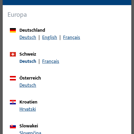
Einsatzsystem
Europa
Filter für
Massivriegel
Deutschland
Deutsch
|
English
|
Français
Verriegelungsart (Kurztext)
Schweiz
Deutsch
|
Français
Verschlussüberwachung
Österreich
Länge Anschlusskabel
Deutsch
Kroatien
Hrvatski
2
Artikel gefunden
Slowakei
Artikel
Artikelbeschreibung
Slovenčina