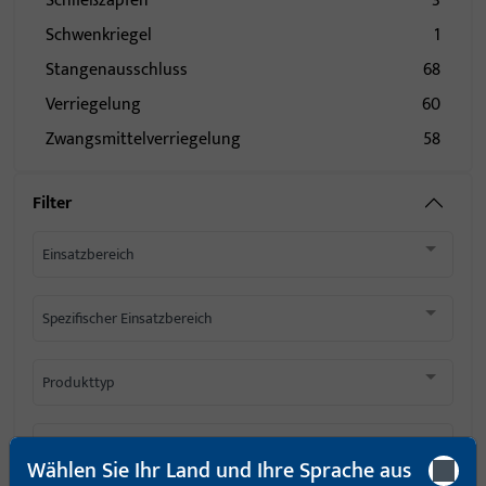
Schließzapfen
3
Schwenkriegel
1
Stangenausschluss
68
Verriegelung
60
Zwangsmittelverriegelung
58
Filter
Einsatzbereich
Spezifischer Einsatzbereich
Produkttyp
Basisfarbe
Wählen Sie Ihr Land und Ihre Sprache aus