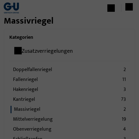
Massivriegel
Kategorien
Zusatzverriegelungen
Doppelfallenriegel
2
Fallenriegel
11
Hakenriegel
3
Kantriegel
73
Massivriegel
2
Mittelverriegelung
19
Obenverriegelung
4