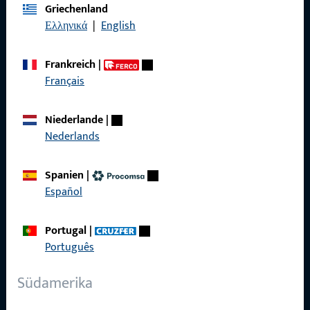
Griechenland
Impressum
Ελληνικά
|
English
Datenschutz
Frankreich
|
AGB
Français
Niederlande
|
Nederlands
Schnelleinstieg
Spanien
|
Produkte
Español
Über Uns
Portugal
|
Karriere
Português
Referenzen
Südamerika
Produktkatalog