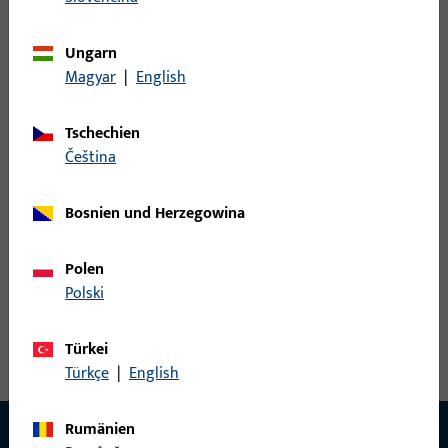
6-31278-01-0-1 B |
Massivriegel, Gesamtbreite 14,5
Massivriegel |
Ungarn
mm, Gesamthöhe / -tiefe 42 mm,
Massivriegelverschluss
Magyar
|
English
Gesamtlänge 121 mm
(ohne Abfrage)
Tschechien
K-16539-00-0-1 |
čeština
Massivriegel, Gesamtbreite 14,5
Massivriegel | Btl.
mm, Gesamthöhe / -tiefe 42 mm,
Zusatzverriegelung
Bosnien und Herzegowina
Gesamtlänge 121 mm
MR mit Abfrage
Polen
Polski
Türkei
Türkçe
|
English
Rumänien