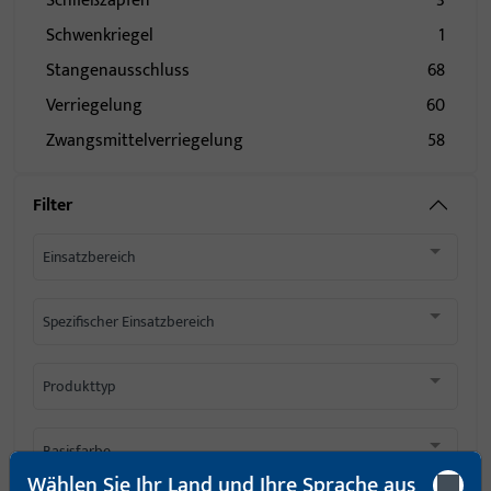
Schließzapfen
3
Schwenkriegel
1
Stangenausschluss
68
Verriegelung
60
Zwangsmittelverriegelung
58
Filter
Einsatzbereich
Spezifischer Einsatzbereich
Produkttyp
Basisfarbe
Wählen Sie Ihr Land und Ihre Sprache aus