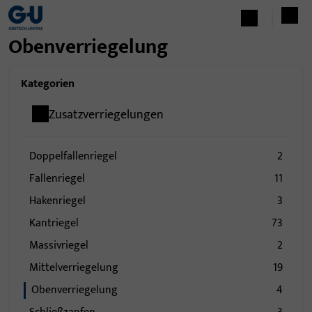
Obenverriegelung
Kategorien
Zusatzverriegelungen
Doppelfallenriegel
2
Fallenriegel
11
Hakenriegel
3
Kantriegel
73
Massivriegel
2
Mittelverriegelung
19
Obenverriegelung
4