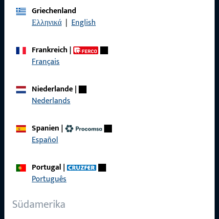
Griechenland
Impressum
Ελληνικά
|
English
Datenschutz
Frankreich
|
AGB
Français
Niederlande
|
Nederlands
Schnelleinstieg
Spanien
|
Produkte
Español
Über Uns
Portugal
|
Karriere
Português
Referenzen
Südamerika
Produktkatalog