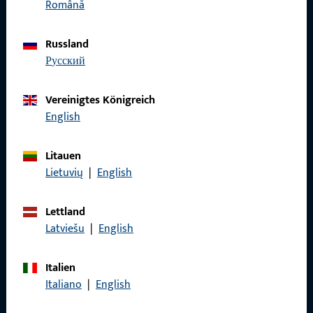
Română
Impressum
Datenschutz
Russland
русский
AGB
Vereinigtes Königreich
English
Schnelleinstieg
Litauen
Lietuvių
|
English
Produkte
Über Uns
Lettland
Latviešu
|
English
Karriere
Referenzen
Italien
Italiano
|
English
Produktkatalog