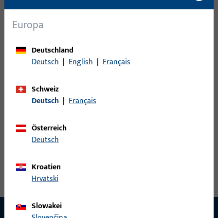
Schließzapfen
3
Schwenkriegel
1
Europa
Stangenausschluss
68
Verriegelung
60
Deutschland
Deutsch
|
English
|
Français
Zwangsmittelverriegelung
58
Schweiz
0
Artikel gefunden
Deutsch
|
Français
Artikel
Artikelbeschreibung
Österreich
Deutsch
Kroatien
Hrvatski
Slowakei
Slovenčina