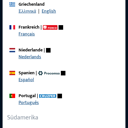
Griechenland
Ελληνικά
|
English
Kontakt
Frankreich
|
Français
Kontakt aufnehmen
ProPoint-Serviceportal
Niederlande
|
Nederlands
Service
Spanien
|
Español
Social Media
Portugal
|
Português
Südamerika