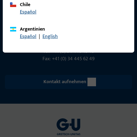
Chile
Gretsch-Unitas AG
Español
Indu­s­triestr. 12
3422 Rüdt­ligen
Argentinien
info@g-u.ch
Español
|
English
Tel: +41 (0) 34 448 45 45
Fax: +41 (0) 34 445 62 49
Kontakt aufnehmen