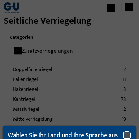
Seitliche Verriegelung
Kategorien
Zusatzverriegelungen
Doppelfallenriegel
2
Fallenriegel
11
Hakenriegel
3
Kantriegel
73
Massivriegel
2
Mittelverriegelung
19
Obenverriegelung
4
Wählen Sie Ihr Land und Ihre Sprache aus