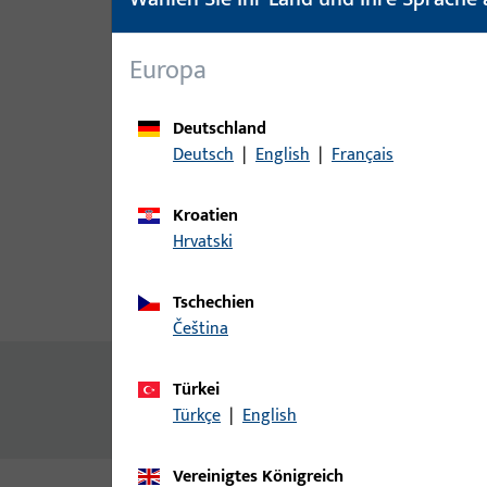
Europa
Deutschland
Deutsch
|
English
|
Français
Kroatien
Hrvatski
Tschechien
Produktbeschreibung
Techn
čeština
Inhalt
Türkei
Türkçe
|
English
Zwischenprofil 42
Vereinigtes Königreich