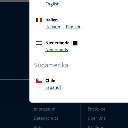
English
Italien
Italiano
|
English
Niederlande
|
Nederlands
Südamerika
Chile
Español
Allgemeines
Schnelleinstieg
Impressum
Produkte
Datenschutz
Über Uns
AGB
Karriere