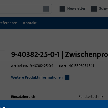
Newsletter
Schwe
Referenzen
Kontakt
9-40382-25-0-1 | Zwischenprof
Artikel Nr.
9-40382-25-0-1
EAN
4015596954541
Weitere Produktinformationen
Einsatzbereich
Fenstertechnik
Einsatzbereich (spezifiziert)
Hebeschiebe
aus