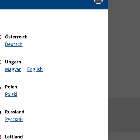
Kundendaten an um eine
Preisinformation zu erhalten
oder Artikel zu bestellen
Österreich
Login
Deutsch
Account erstellen
Ungarn
Magyar
|
English
Polen
Polski
Russland
русский
Lettland