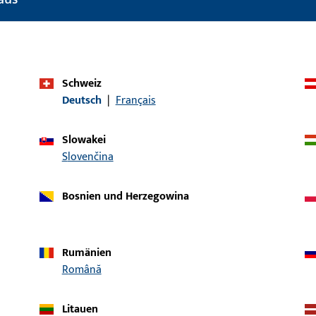
Einsatzsystem
GU-thermostep
Produkttyp
Zwischenprofil
Oberflächenbeschreibung
Lichtgrau
Schweiz
Deutsch
|
Français
Bruttogewicht
1,101 KG
Verpackungseinheit
1 ST
Slowakei
Slovenčina
Mindestbestelleinheit
1 ST
Bosnien und Herzegowina
ische Daten
Downloads
Rumänien
Română
Litauen