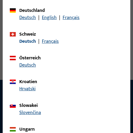
Deutschland
0
Artikel gefunden
Deutsch
|
English
|
Français
Artikel
Artikelbeschreibung
Schweiz
Deutsch
|
Français
Österreich
Deutsch
Kroatien
Hrvatski
Slowakei
KONTAKT
Slovenčina
Wir helfen Ihnen gern!
Ungarn
Haben Sie Fragen oder wünschen Sie persönliche Beratung?