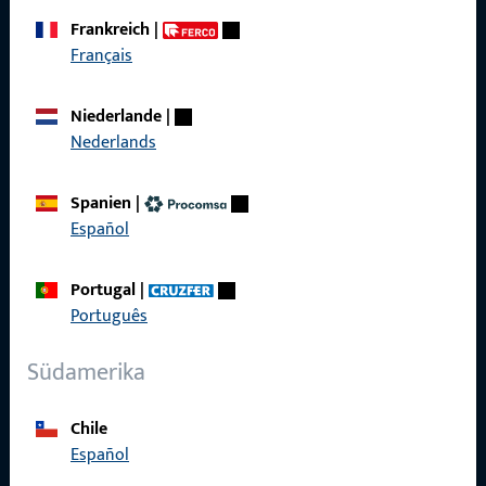
Frankreich
|
ProPoint-Serviceportal
Français
Service
Niederlande
|
Nederlands
Spanien
|
Social Media
Español
Portugal
|
Português
Südamerika
Gretsch-Unitas AG
Indu­s­triestr. 12
Chile
3422 Rüdt­ligen
Español
info@g-u.ch