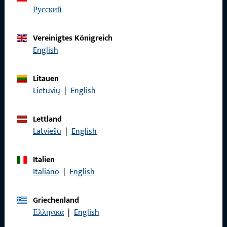
русский
Vereinigtes Königreich
Schnelleinstieg
English
Produkte
Litauen
Über Uns
Lietuvių
|
English
Karriere
Lettland
Referenzen
Latviešu
|
English
Produktkatalog
Italien
Italiano
|
English
Griechenland
Kontakt
Ελληνικά
|
English
Kontakt aufnehmen