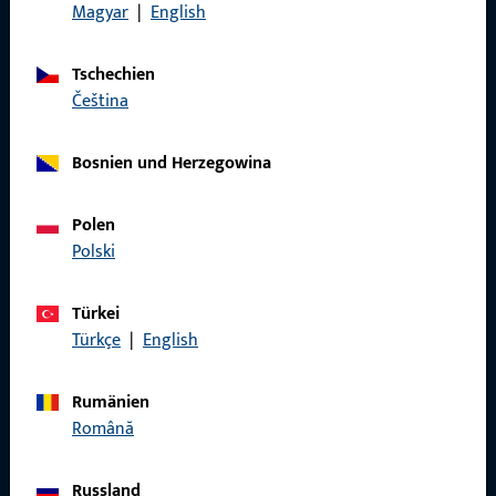
Magyar
|
English
Wir sind gerne für Sie da – schnell, kompetent und
zuverlässig.
Tschechien
čeština
Kontaktieren Sie uns
Bosnien und Herzegowina
Rufen Sie uns an
Polen
Polski
Türkei
Allgemeines
Türkçe
|
English
Impressum
Rumänien
Datenschutz
Română
AGB
Russland