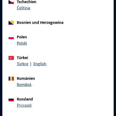
Tschechien
čeština
Rufen Sie uns an
Bosnien und Herzegowina
Polen
Allgemeines
Polski
Impressum
Türkei
Türkçe
|
English
Datenschutz
AGB
Rumänien
Română
Russland
Schnelleinstieg
русский