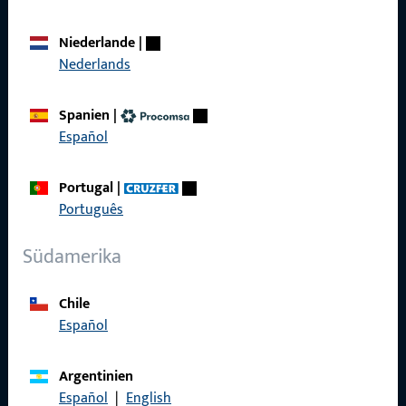
Niederlande
|
Nederlands
Social Media
Spanien
|
Español
Portugal
|
Gretsch-Unitas AG
Português
Indu­s­triestr. 12
Südamerika
3422 Rüdt­ligen
info@g-u.ch
Chile
Español
Tel: +41 (0) 34 448 45 45
Fax: +41 (0) 34 445 62 49
Argentinien
Español
|
English