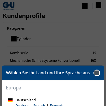
Kundenprofile
Kategorien
Zylinder
Kombiserie
15
Mechanische Schließsysteme konventionell
160
Mechanische Schließsysteme Wendeschlüssel
2
Wählen Sie Ihr Land und Ihre Sprache aus
Zubehör
24
Europa
0
Artikel gefunden
Deutschland
Artikel
Artikelbeschreibung
Deutsch
|
English
|
Français