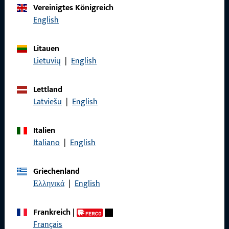
Produkte
Vereinigtes Königreich
English
Über Uns
Karriere
Litauen
Lietuvių
|
English
Referenzen
Produktkatalog
Lettland
Latviešu
|
English
Italien
Kontakt
Italiano
|
English
Kontakt aufnehmen
Griechenland
Ελληνικά
|
English
ProPoint-Serviceportal
Service
Frankreich
|
Français