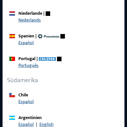
Niederlande
|
Nederlands
Social Media
Spanien
|
Español
Portugal
|
Gretsch-Unitas AG
Português
Indu­s­triestr. 12
Südamerika
3422 Rüdt­ligen
info@g-u.ch
Chile
Español
Tel: +41 (0) 34 448 45 45
Fax: +41 (0) 34 445 62 49
Argentinien
Español
|
English