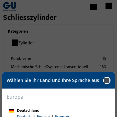
Schliesszylinder
Kategorien
Zylinder
Kombiserie
15
Mechanische Schließsysteme konventionell
160
Mechanische Schließsysteme Wendeschlüssel
2
Wählen Sie Ihr Land und Ihre Sprache aus
Zubehör
24
Europa
0
Artikel gefunden
Deutschland
Artikel
Artikelbeschreibung
Deutsch
|
English
|
Français