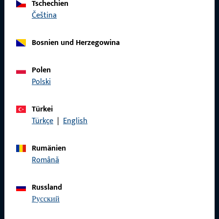
Tschechien
čeština
Rufen Sie uns an
Bosnien und Herzegowina
Polen
Allgemeines
Polski
Impressum
Türkei
Türkçe
|
English
Datenschutz
AGB
Rumänien
Română
Russland
Schnelleinstieg
русский