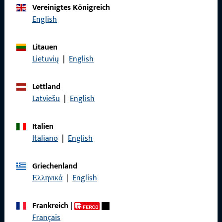
Produkte
Vereinigtes Königreich
English
Über Uns
Karriere
Litauen
Lietuvių
|
English
Referenzen
Produktkatalog
Lettland
Latviešu
|
English
Italien
Kontakt
Italiano
|
English
Kontakt aufnehmen
Griechenland
Ελληνικά
|
English
ProPoint-Serviceportal
Service
Frankreich
|
Français