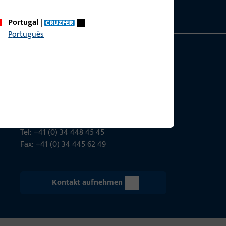
Portugal
|
Português
Gretsch-Unitas AG
Indu­s­triestr. 12
3422 Rüdt­ligen
info@g-u.ch
Tel: +41 (0) 34 448 45 45
Fax: +41 (0) 34 445 62 49
Kontakt aufnehmen