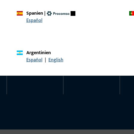
Kontaktieren Sie uns
Rufen Sie uns an
Spanien
|
Español
Kontakt
Social Media
Kontakt aufnehmen
Argentinien
Español
|
English
ProPoint-Serviceportal
Service