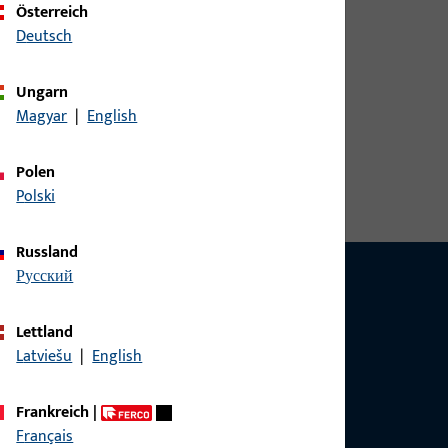
Österreich
Deutsch
Ungarn
Magyar
|
English
Polen
Polski
Russland
русский
Lettland
Latviešu
|
English
g?
sig.
Frankreich
|
Français