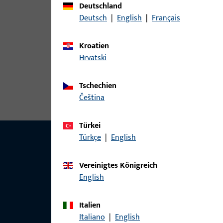
konventionell
Deutschland
Mechanische
2
Deutsch
|
English
|
Français
Schließsysteme
Wendeschlüssel
Kroatien
Zubehör
24
Hrvatski
Tschechien
čeština
Türkei
Türkçe
|
English
Vereinigtes Königreich
English
Italien
Italiano
|
English