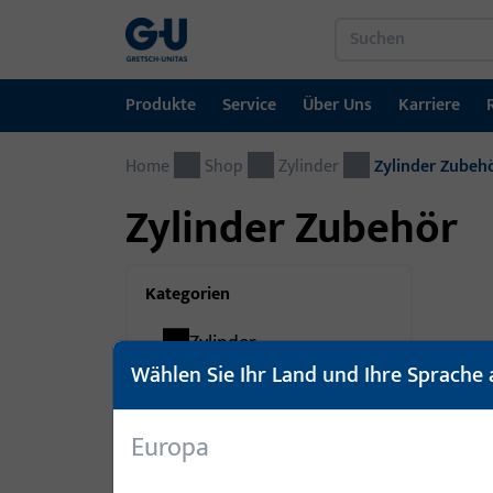
Produkte
Service
Über Uns
Karriere
Home
Produkte
Service
Über Uns
Karriere
Referenzen
Kontakt
Shop
Zylinder
Zylinder Zubeh
Zylinder Zubehör
Fenstertechnik
Downloadportal
GU-Gruppe weltweit
Jobportal
Türtechnik
Kategorien
Automatische Eingangsysteme
Zylinder
Artike
Montagematerial
Wählen Sie Ihr Land und Ihre Sprache 
Kombiserie
15
Europa
Mechanische
160
Schließsysteme