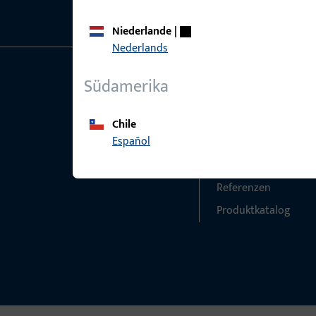
Niederlande
|
Nederlands
Südamerika
Allgemeines
Schnelleinstieg
Impressum
Produkte
Chile
Español
Datenschutz
Über Uns
AGB
Karriere
Referenzen
Produktkatalog