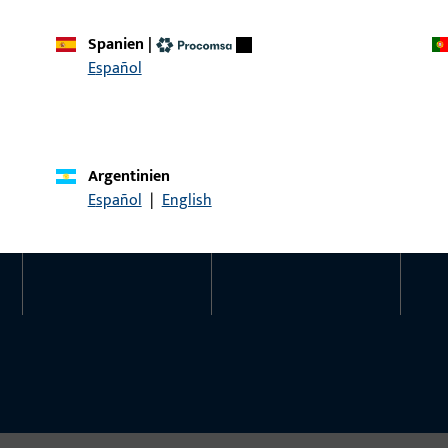
Kontaktieren Sie uns
Rufen Sie uns an
Spanien
|
Español
Kontakt
Social Media
Kontakt aufnehmen
Argentinien
Español
|
English
ProPoint-Serviceportal
Service