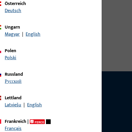
Österreich
Deutsch
Ungarn
Magyar
|
English
Polen
Polski
Russland
русский
Lettland
Latviešu
|
English
g?
sig.
Frankreich
|
Français