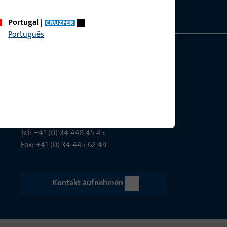
Portugal
|
Português
Gretsch-Unitas AG
Indu­s­triestr. 12
3422 Rüdt­ligen
info@g-u.ch
Tel: +41 (0) 34 448 45 45
Fax: +41 (0) 34 445 62 49
Kontakt aufnehmen