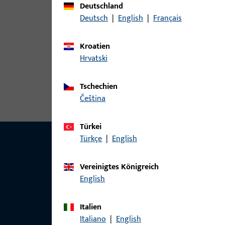
konventionell
Deutschland
Mechanische
2
Deutsch
|
English
|
Français
Schließsysteme
Wendeschlüssel
Kroatien
Zubehör
24
Hrvatski
Tschechien
čeština
Türkei
Türkçe
|
English
Vereinigtes Königreich
English
Italien
Italiano
|
English