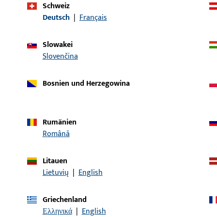
Schweiz
Deutsch
|
Français
Slowakei
Slovenčina
Bosnien und Herzegowina
Rumänien
Română
KONTAKT
Wir helfen Ihnen gern!
Litauen
Lietuvių
|
English
Haben Sie Fragen oder wünschen Sie persönliche Beratun
Wir sind gerne für Sie da – schnell, kompetent und zuverläs
Griechenland
Ελληνικά
|
English