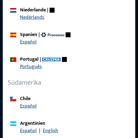
Über Uns
Niederlande
|
Karriere
Nederlands
Referenzen
Spanien
|
Produktkatalog
Español
Portugal
|
Português
Kontakt
Südamerika
Kontakt aufnehmen
Chile
ProPoint-Serviceportal
Español
Service
Argentinien
Español
|
English