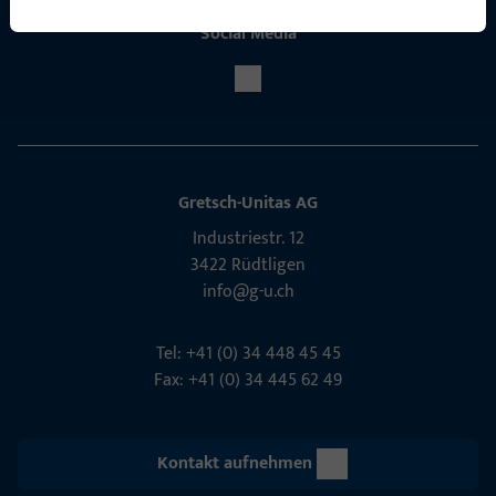
Social Media
Gretsch-Unitas AG
Indu­s­triestr. 12
3422 Rüdt­ligen
info@g-u.ch
Tel: +41 (0) 34 448 45 45
Fax: +41 (0) 34 445 62 49
Kontakt aufnehmen