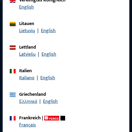
Vereinigtes Königreich
Rufen Sie uns an
English
Litauen
Lietuvių
|
English
Allgemeines
Lettland
Impressum
Latviešu
|
English
Datenschutz
Italien
AGB
Italiano
|
English
Griechenland
Ελληνικά
|
English
Schnelleinstieg
Frankreich
|
Produkte
Français