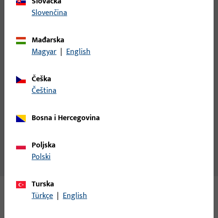
Podizno-klizna vrata od drva
Slovačka
Slovenčina
GU predstavlja s okovom GU-930 prvo svjetsko
rješenje za podizno-klizna vrata od drva.
Mađarska
Magyar
|
English
Češka
čeština
Bosna i Hercegovina
1958
Poljska
Polski
Turska
Türkçe
|
English
SVE VAŽNE INFORMACIJE SAŽETE