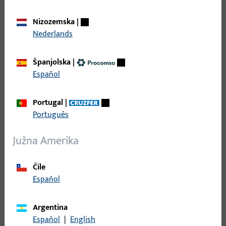
Nizozemska
|
Nederlands
Španjolska
|
Español
Portugal
|
Português
Južna Amerika
Čile
Español
Argentina
Višestruke brave za drvena i
Español
|
English